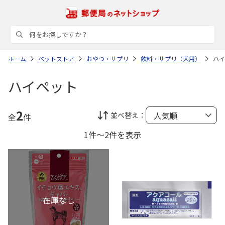
ホーム
ペットストア
おやつ・サプリ
飲料・サプリ（犬用）
ハイ
ハイペット
2
並べ替え：
全
件
1件～2件を表示