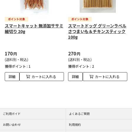
スマートキャット 無添加ササミ
スマートドッグ グリーンラベル
細切り 20g
さつまいも＆チキンスティック
100g
170
270
円
円
(送料別・税込)
(送料別・税込)
獲得ポイント :
1
獲得ポイント :
2
詳細
カートに入れる
詳細
カートに入れる
ご利用ガイド
よくあるご質問
お問い合わせ
利用規約