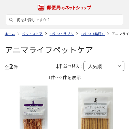
ホーム
ペットストア
おやつ・サプリ
おやつ（猫用）
アニマライ
アニマライフペットケア
2
並べ替え：
全
件
1件～2件を表示