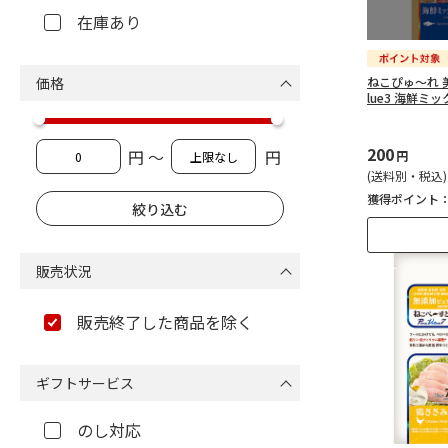
在庫あり
価格
ねこぴゅ～れ 美
lue3 海鮮ミッ
200
円 ～
円
円
(送料別・税込)
獲得ポイント
販売状況
販売終了した商品を除く
ギフトサービス
のし対応