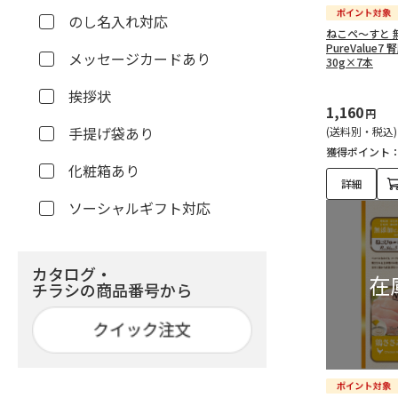
のし名入れ対応
ねこペ～すと 無
PureValue
メッセージカードあり
30g×7本
挨拶状
1,160
円
手提げ袋あり
(送料別・税込)
獲得ポイント
化粧箱あり
詳細
ソーシャルギフト対応
カタログ・
チラシの商品番号から