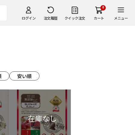
0
ログイン
注文履歴
クイック注文
カート
メニュー
順
安い順