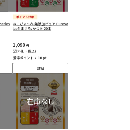
ries
ねこぴゅ～れ 無添加ピュア PureVa
lue5 まぐろ/かつお 20本
1,090
円
(送料別・税込)
獲得ポイント：
10 pt
詳細