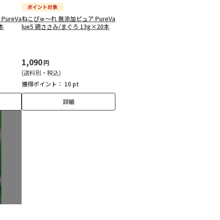
ureVa
ねこぴゅ～れ 無添加ピュア PureVa
本
lue5 鶏ささみ/まぐろ 13g×20本
1,090
円
(送料別・税込)
獲得ポイント：
10 pt
詳細