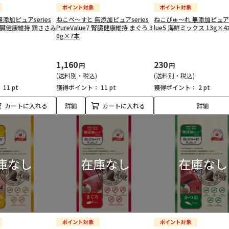
添加ピュアseries
ねこペ～すと 無添加ピュアseries
ねこぴゅ～れ 無添加ピュア P
7 腎臓健康維持 鶏ささみ
PureValue7 腎臓健康維持 まぐろ 3
lue5 海鮮ミックス 13g×4
0g×7本
1,160
230
円
円
(送料別・税込)
(送料別・税込)
：
11 pt
獲得ポイント：
11 pt
獲得ポイント：
2 pt
カートに入れる
詳細
カートに入れる
詳細