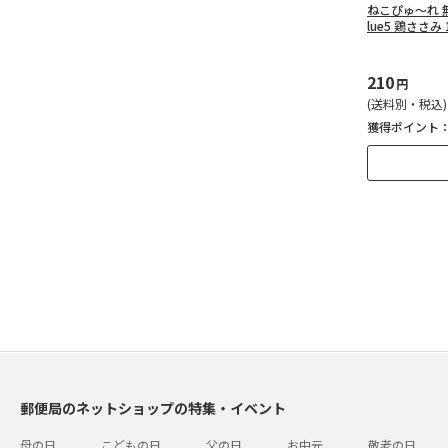
ねこぴゅ～れ 無
lue5 鶏ささみ
210
円
(送料別・税込)
獲得ポイント
郵便局のネットショップの特集・イベント
母の日
こどもの日
父の日
お中元
敬老の日