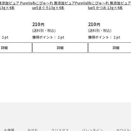
添加ピュア PureVa
ねこぴゅ～れ 無添加ピュアPureVal
ねこぴゅ～れ 無添加ピュア P
 13g×4本
ue5まぐろ13g×4本
lue5 かつお 13g×4本
210
210
円
円
(送料別・税込)
(送料別・税込)
：
2 pt
獲得ポイント：
2 pt
獲得ポイント：
2 pt
詳細
詳細
詳細
お歳暮
おせち
クリスマス
バレンタイン
ホワイト