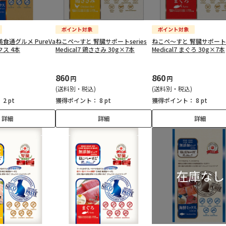
食通グルメ PureVa
ねこペ～すと 腎臓サポートseries
ねこペ～すと 腎臓サポートse
クス 4本
Medical7 鶏ささみ 30g×7本
Medical7 まぐろ 30g×7本
860
860
円
円
(送料別・税込)
(送料別・税込)
：
2 pt
獲得ポイント：
8 pt
獲得ポイント：
8 pt
詳細
詳細
詳細