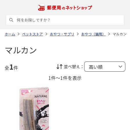
ホーム
ペットストア
おやつ・サプリ
おやつ（猫用）
マルカン
マルカン
1
並べ替え：
全
件
1件～1件を表示