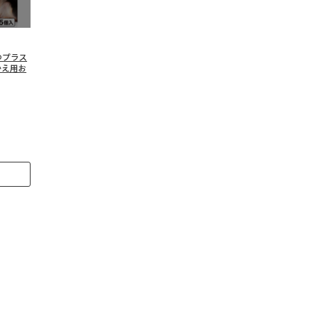
つプラス
かえ用お