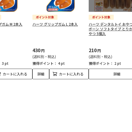
ガム M 2本入
ハーツ グリップガム L 2本入
ハーツ デンタルトイ おや
ボーン ソフトタイプ とり
やつ 5個入
430
210
円
円
(送料別・税込)
(送料別・税込)
：
3 pt
獲得ポイント：
4 pt
獲得ポイント：
2 pt
カートに入れる
詳細
カートに入れる
詳細