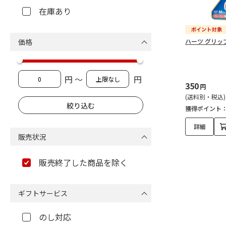
在庫あり
価格
ハーツ グリップ
円 ～
円
350
円
(送料別・税込)
獲得ポイント
詳細
販売状況
販売終了した商品を除く
ギフトサービス
のし対応