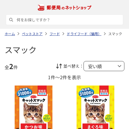
ホーム
ペットストア
フード
ドライフード（猫用）
スマック
スマック
2
並べ替え：
全
件
1件～2件を表示