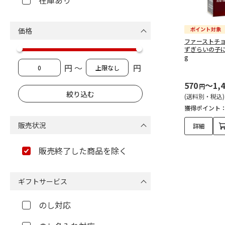
在庫あり
価格
ファーストチョイ
ずぎらいの子に 
g
円 ～
円
570
～1,
円
(送料別・税込)
獲得ポイント
販売状況
詳細
販売終了した商品を除く
ギフトサービス
のし対応