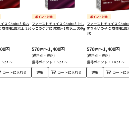
ス ChoiceS 食わ
ファーストチョイス ChoiceS おし
ファーストチョイス Choice
成猫用1歳以上 350
っこのケアに 成猫用1歳以上 350g
ずぎらいの子に 成猫用1歳以
0g
400円
570
～1,400円
570
～1,400円
円
円
(送料別・税込)
(送料別・税込)
：
5 pt ～
獲得ポイント：
5 pt ～
獲得ポイント：
14 pt ～
カートに入れる
詳細
カートに入れる
詳細
カートに