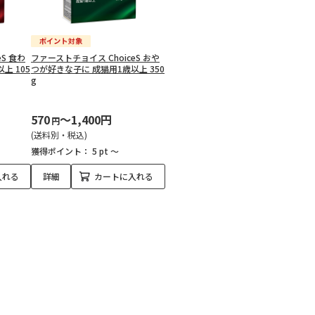
S 食わ
ファーストチョイス ChoiceS おや
上 105
つが好きな子に 成猫用1歳以上 350
g
570
～1,400円
円
(送料別・税込)
獲得ポイント：
5 pt ～
入れる
詳細
カートに入れる