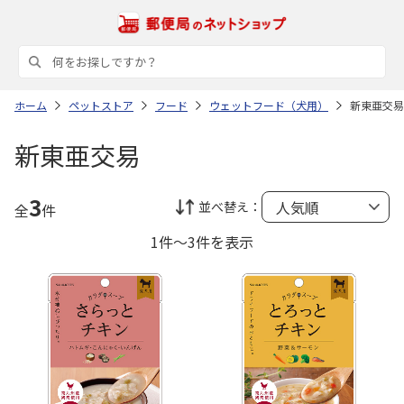
ホーム
ペットストア
フード
ウェットフード（犬用）
新東亜交易
新東亜交易
3
並べ替え：
全
件
1件～3件を表示