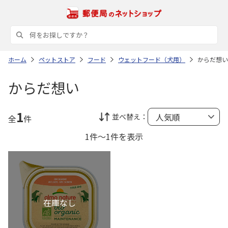
ホーム
ペットストア
フード
ウェットフード（犬用）
からだ想い
からだ想い
1
並べ替え：
全
件
1件～1件を表示