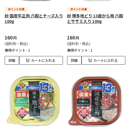
紗 国産牛正肉 六穀とチーズ入り
紗 博多地どり 13歳から用 六穀
100g
とササミ入り 100g
160
160
円
円
(送料別・税込)
(送料別・税込)
獲得ポイント :
1
獲得ポイント :
1
詳細
カートに入れる
詳細
カートに入れる