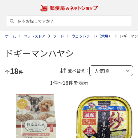
ホーム
ペットストア
フード
ウェットフード（犬用）
ドギーマン
ドギーマンハヤシ
18
並べ替え：
全
件
1件～18件を表示