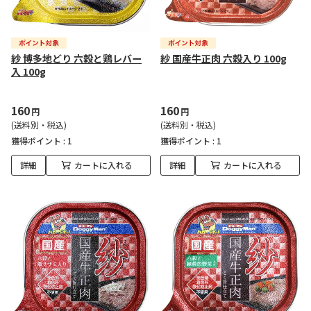
紗 博多地どり 六穀と鶏レバー
紗 国産牛正肉 六穀入り 100g
入 100g
160
160
円
円
(送料別・税込)
(送料別・税込)
獲得ポイント :
1
獲得ポイント :
1
詳細
カートに入れる
詳細
カートに入れる