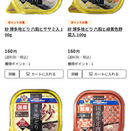
紗 博多地どり 六穀とササミ入 1
紗 博多地どり 六穀と緑黄色野
00g
菜入 100g
160
160
円
円
(送料別・税込)
(送料別・税込)
獲得ポイント :
1
獲得ポイント :
1
詳細
カートに入れる
詳細
カートに入れる