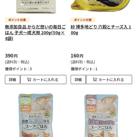
無添加良品 からだ想いの毎日ご
紗 博多地どり 六穀とチーズ入 1
はん 子犬～成犬用 200g(50g×
00g
4袋)
390
160
円
円
(送料別・税込)
(送料別・税込)
獲得ポイント :
3
獲得ポイント :
1
詳細
カートに入れる
詳細
カートに入れる