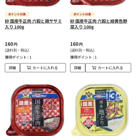
紗 国産牛正肉 六穀と鶏ササミ
紗 国産牛正肉 六穀と緑黄色野
入り 100g
菜入り 100g
160
160
円
円
(送料別・税込)
(送料別・税込)
獲得ポイント :
1
獲得ポイント :
1
詳細
カートに入れる
詳細
カートに入れる