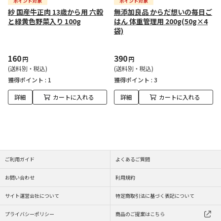
紗 国産牛正肉 13歳から用 六穀
無添加良品 からだ想いの毎日ご
と緑黄色野菜入り 100g
はん 体重管理用 200g(50g×4
袋)
160
390
円
円
(送料別・税込)
(送料別・税込)
獲得ポイント :
1
獲得ポイント :
3
詳細
カートに入れる
詳細
カートに入れる
ご利用ガイド
よくあるご質問
お問い合わせ
利用規約
サイト運営会社について
特定商取引法に基づく表記について
プライバシーポリシー
商品のご提案はこちら