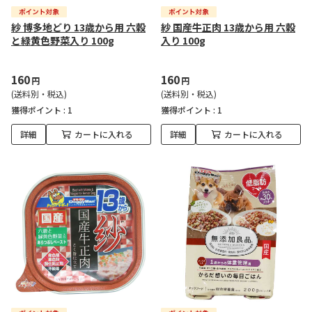
紗 博多地どり 13歳から用 六穀
紗 国産牛正肉 13歳から用 六穀
と緑黄色野菜入り 100g
入り 100g
160
160
円
円
(送料別・税込)
(送料別・税込)
獲得ポイント :
1
獲得ポイント :
1
詳細
カートに入れる
詳細
カートに入れる