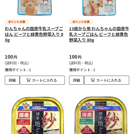
わんちゃんの国産牛乳スープご
13歳から用 わんちゃんの国産牛
はん ビーフと緑黄色野菜入り 8
乳スープごはん ビーフと緑黄色
0g
野菜入り 80g
100
100
円
円
(送料別・税込)
(送料別・税込)
獲得ポイント :
1
獲得ポイント :
1
詳細
カートに入れる
詳細
カートに入れる