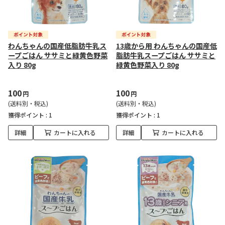
わんちゃんの国産低脂肪牛乳ス
13歳から用 わんちゃんの国産低
ープごはん ササミと緑黄色野菜
脂肪牛乳スープごはん ササミと
入り 80g
緑黄色野菜入り 80g
100
100
円
円
(送料別・税込)
(送料別・税込)
獲得ポイント :
1
獲得ポイント :
1
詳細
カートに入れる
詳細
カートに入れる