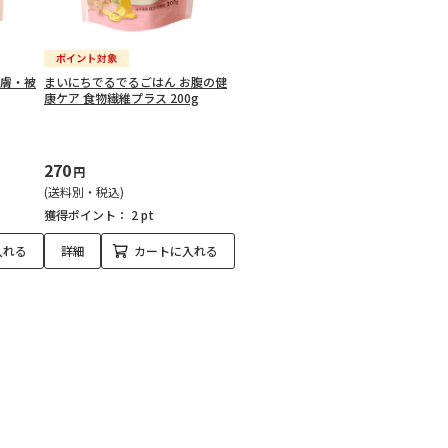
皮膚・被
まいにちでるでるごはん お腹の健
康ケア 食物繊維プラス 200g
270
円
(送料別・税込)
獲得ポイント：
2 pt
入れる
詳細
カートに入れる