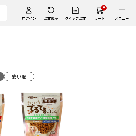
0
ログイン
注文履歴
クイック注文
カート
メニュー
安い順