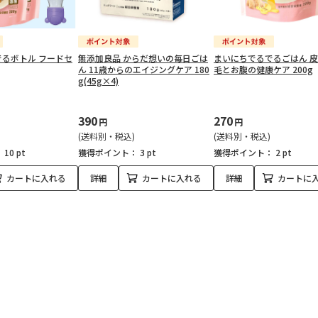
るボトル フードセ
無添加良品 からだ想いの毎日ごは
まいにちでるでるごはん 
ん 11歳からのエイジングケア 180
毛とお腹の健康ケア 200g
g(45g×4)
390
270
円
円
(送料別・税込)
(送料別・税込)
：
10 pt
獲得ポイント：
3 pt
獲得ポイント：
2 pt
カートに入れる
詳細
カートに入れる
詳細
カートに