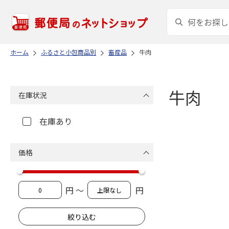
ホーム
ふるさと小包商品別
畜産品
牛肉
牛肉
在庫状況
在庫あり
価格
円 ～
円