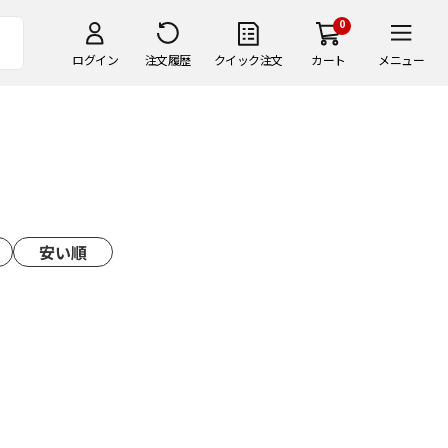
0
ログイン
注文履歴
クイック注文
カート
メニュー
安い順