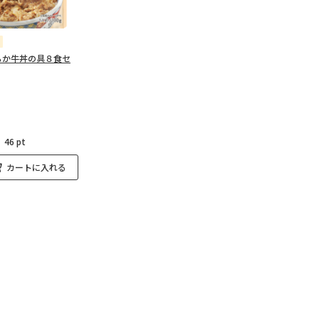
らか牛丼の具８食セ
：
46 pt
カートに入れる