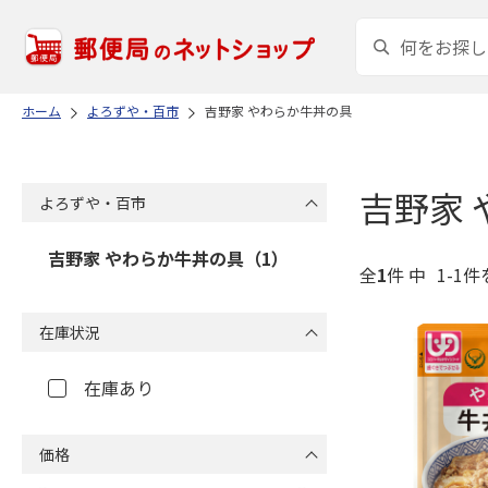
ホーム
よろずや・百市
吉野家 やわらか牛丼の具
吉野家
よろずや・百市
吉野家 やわらか牛丼の具（1）
全
1
件 中
1-1件
在庫状況
在庫あり
価格