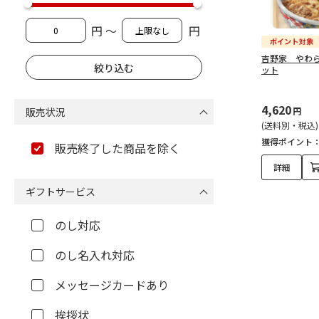
円 ～
円
吉野家 やわ
ット
4,620
販売状況
円
(送料別・税込)
獲得ポイント
販売終了した商品を除く
詳細
ギフトサービス
のし対応
のし名入れ対応
メッセージカードあり
挨拶状