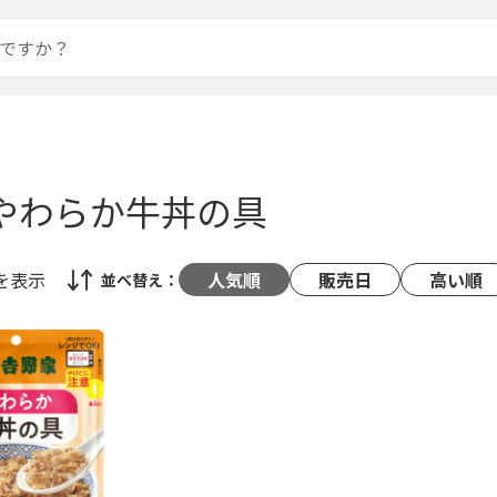
 やわらか牛丼の具
を表示
人気順
販売日
高い順
並べ替え：