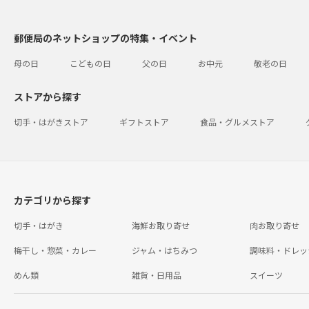
郵便局のネットショップの特集・イベント
母の日
こどもの日
父の日
お中元
敬老の日
ストアから探す
切手・はがきストア
ギフトストア
食品・グルメストア
カテゴリから探す
切手・はがき
海鮮お取り寄せ
肉お取り寄せ
梅干し・惣菜・カレー
ジャム・はちみつ
調味料・ドレッ
めん類
雑貨・日用品
スイーツ