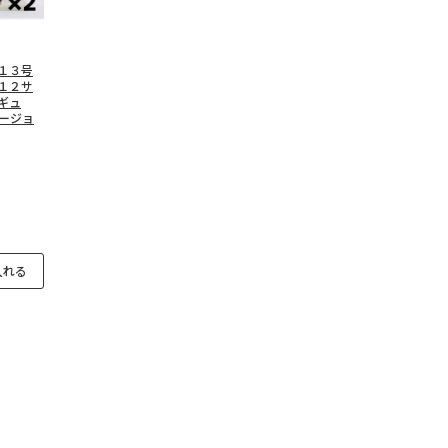
１３号
１２サ
ギュ
ージョ
入れる