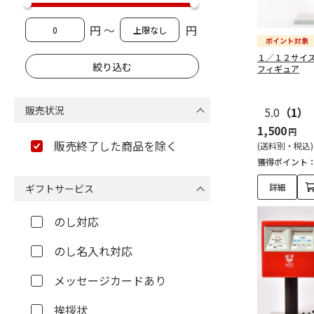
円 ～
円
１／１２サイ
フィギュア
販売状況
5.0
（1）
1,500
円
販売終了した商品を除く
(送料別・税込)
獲得ポイント
詳細
ギフトサービス
のし対応
のし名入れ対応
メッセージカードあり
挨拶状