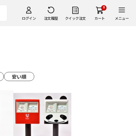
0
ログイン
注文履歴
クイック注文
カート
メニュー
安い順