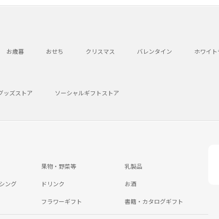
お歳暮
おせち
クリスマス
バレンタイン
ホワイト
グッズストア
ソーシャルギフトストア
果物・野菜等
乳製品
シング
ドリンク
お酒
フラワーギフト
書籍・カタログギフト