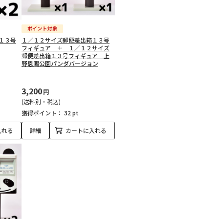
１３号
１／１２サイズ郵便差出箱１３号
フィギュア ＋ １／１２サイズ
郵便差出箱１３号フィギュア 上
野恩賜公園パンダバージョン
3,200
円
(送料別・税込)
獲得ポイント：
32 pt
入れる
詳細
カートに入れる