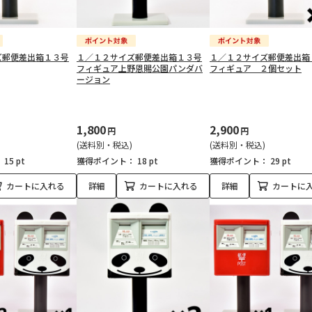
ズ郵便差出箱１３号
１／１２サイズ郵便差出箱１３号
１／１２サイズ郵便差出箱
フィギュア上野恩賜公園パンダバ
フィギュア ２個セット
ージョン
1,800
2,900
円
円
(送料別・税込)
(送料別・税込)
：
15 pt
獲得ポイント：
18 pt
獲得ポイント：
29 pt
カートに入れる
詳細
カートに入れる
詳細
カートに