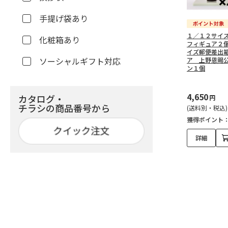
手提げ袋あり
１／１２サイ
化粧箱あり
フィギュア２
イズ郵便差出
ソーシャルギフト対応
ア 上野恩賜
ン１個
4,650
カタログ・
円
チラシの商品番号から
(送料別・税込)
獲得ポイント
詳細