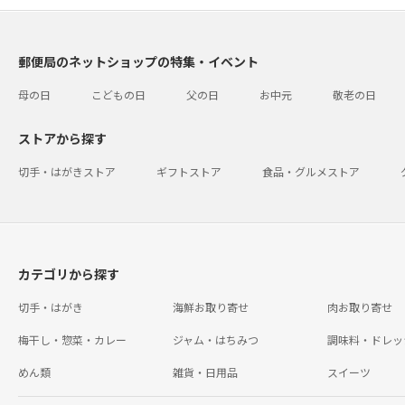
郵便局のネットショップの特集・イベント
母の日
こどもの日
父の日
お中元
敬老の日
ストアから探す
切手・はがきストア
ギフトストア
食品・グルメストア
カテゴリから探す
切手・はがき
海鮮お取り寄せ
肉お取り寄せ
梅干し・惣菜・カレー
ジャム・はちみつ
調味料・ドレッ
めん類
雑貨・日用品
スイーツ