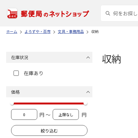
ホーム
よろずや・百市
文具・事務用品
収納
収納
在庫状況
在庫あり
価格
円 ～
円