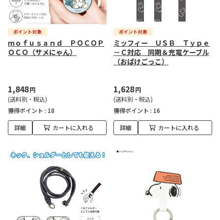
ｍｏｆｕｓａｎｄ ＰＯＣＯＰ
ミッフィー ＵＳＢ Ｔｙｐｅ
ＯＣＯ（サメにゃん）
－Ｃ対応 同期＆充電ケーブル
（おばけごっこ）
1,848
1,628
円
円
(送料別・税込)
(送料別・税込)
獲得ポイント :
18
獲得ポイント :
16
詳細
カートに入れる
詳細
カートに入れる