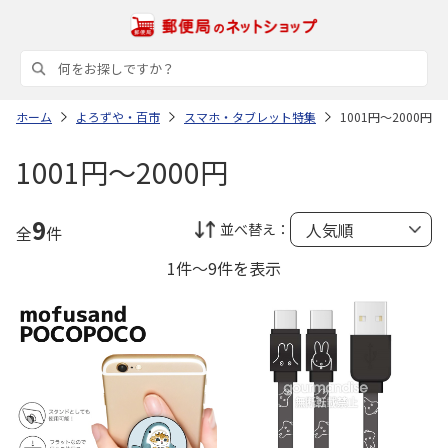
ホーム
よろずや・百市
スマホ・タブレット特集
1001円～2000円
1001円～2000円
9
並べ替え：
全
件
1件～9件を表示