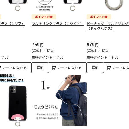
プラス（クリア）
マルチリングプラス（ホワイト）
ピーナッツ マルチリング
（ドッグハウス）
759
979
円
円
(送料別・税込)
(送料別・税込)
：
7 pt
獲得ポイント：
7 pt
獲得ポイント：
9 pt
カートに入れる
詳細
カートに入れる
詳細
カートに