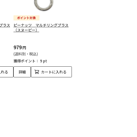
プラス
ピーナッツ マルチリングプラス
（スヌーピー）
979
円
(送料別・税込)
獲得ポイント：
9 pt
入れる
詳細
カートに入れる