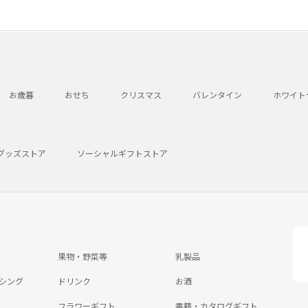
お歳暮
おせち
クリスマス
バレンタイン
ホワイト
グッズストア
ソーシャルギフトストア
果物・野菜等
乳製品
シング
ドリンク
お酒
フラワーギフト
書籍・カタログギフト