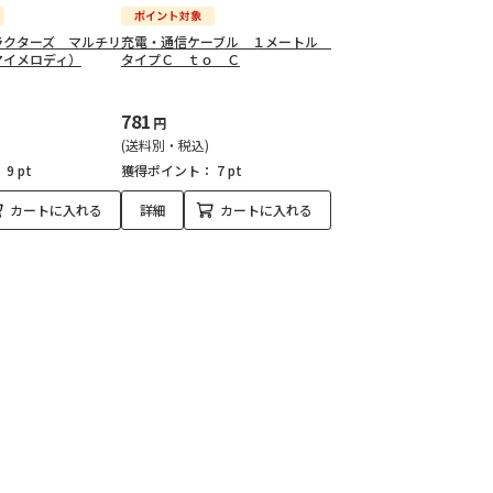
ラクターズ マルチリ
充電・通信ケーブル １メートル
マイメロディ）
タイプＣ ｔｏ Ｃ
781
円
(送料別・税込)
：
9 pt
獲得ポイント：
7 pt
カートに入れる
詳細
カートに入れる