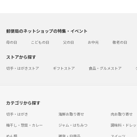
郵便局のネットショップの特集・イベント
母の日
こどもの日
父の日
お中元
敬老の日
ストアから探す
切手・はがきストア
ギフトストア
食品・グルメストア
カテゴリから探す
切手・はがき
海鮮お取り寄せ
肉お取り寄せ
梅干し・惣菜・カレー
ジャム・はちみつ
調味料・ドレッ
めん類
雑貨・日用品
スイーツ