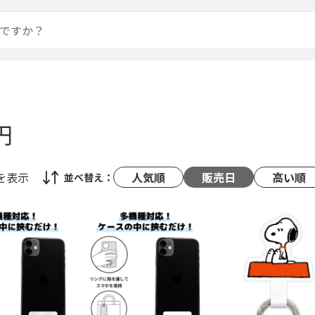
円
を表示
人気順
販売日
高い順
並べ替え：