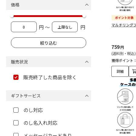
価格
マルチリング
円 ～
円
759
円
(送料別・税込)
獲得ポイント
販売状況
詳細
販売終了した商品を除く
ギフトサービス
のし対応
のし名入れ対応
メッセージカードあり