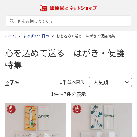
ホーム
よろずや・百市
心を込めて送る はがき・便箋特集
心を込めて送る はがき・便箋
特集
7
並べ替え：
全
件
1件～7件を表示