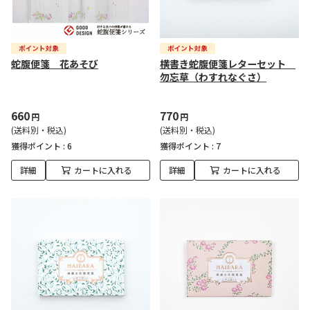
蛇腹便箋 花あそび
横書き蛇腹便箋レターセット
勿忘草（わすれなぐさ）
660
770
円
円
(送料別・税込)
(送料別・税込)
獲得ポイント :
6
獲得ポイント :
7
詳細
カートに入れる
詳細
カートに入れる