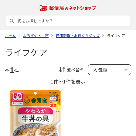
ホーム
よろずや・百市
日用雑貨・お役立ちグッズ
ライフケア
ライフケア
1
並べ替え：
全
件
1件～1件を表示