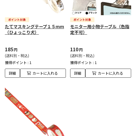
たてマスキングテープ１５ｍｍ
モニター用小物テーブル（色指
（ひょっこり犬）
定不可）
185
110
円
円
(送料別・税込)
(送料別・税込)
獲得ポイント :
1
獲得ポイント :
1
詳細
カートに入れる
詳細
カートに入れる