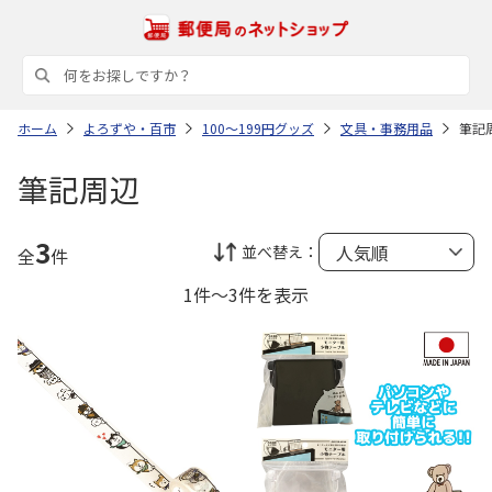
ホーム
よろずや・百市
100～199円グッズ
文具・事務用品
筆記
筆記周辺
3
並べ替え：
全
件
1件～3件を表示