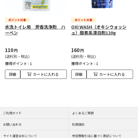
水洗トイレ用 芳香洗浄剤 ハ
OXI WASH（オキシウォッシ
ーベン
ュ）酸素系漂白剤120g
110
160
円
円
(送料別・税込)
(送料別・税込)
獲得ポイント :
1
獲得ポイント :
1
詳細
カートに入れる
詳細
カートに入れる
ご利用ガイド
よくあるご質問
お問い合わせ
利用規約
サイト運営会社について
特定商取引法に基づく表記について