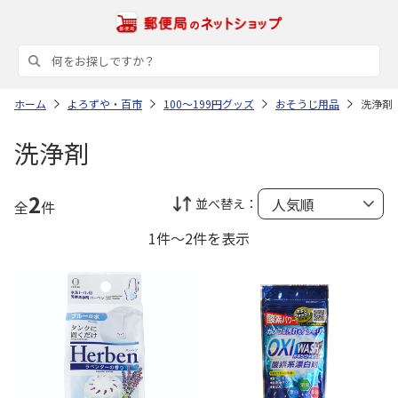
ホーム
よろずや・百市
100～199円グッズ
おそうじ用品
洗浄剤
洗浄剤
2
並べ替え：
全
件
1件～2件を表示