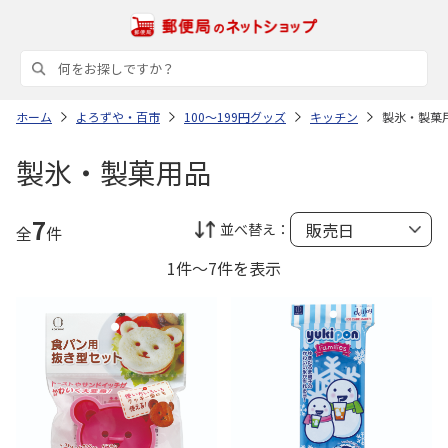
ホーム
よろずや・百市
100～199円グッズ
キッチン
製氷・製菓
製氷・製菓用品
7
並べ替え：
全
件
1件～7件を表示