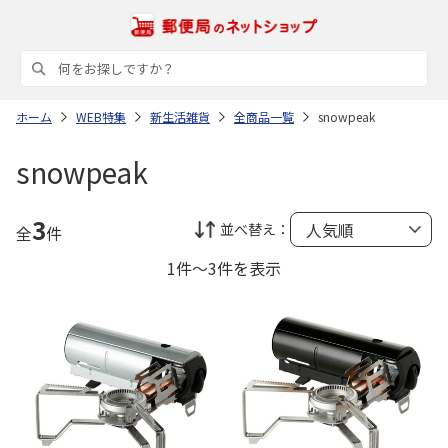
ホーム
WEB特集
新生活雑貨
全商品一覧
snowpeak
snowpeak
3
並べ替え：
全
件
1件～3件を表示