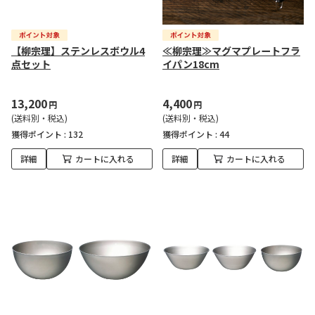
【柳宗理】ステンレスボウル4
≪柳宗理≫マグマプレートフラ
点セット
イパン18cm
13,200
4,400
円
円
(送料別・税込)
(送料別・税込)
獲得ポイント :
132
獲得ポイント :
44
詳細
カートに入れる
詳細
カートに入れる