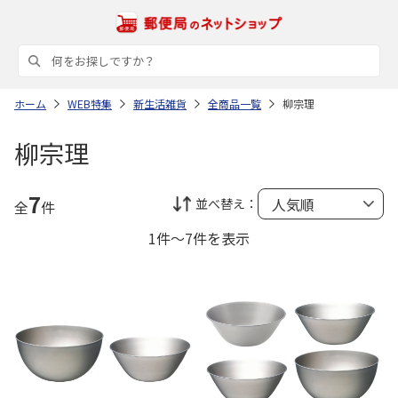
ホーム
WEB特集
新生活雑貨
全商品一覧
柳宗理
柳宗理
7
並べ替え：
全
件
1件～7件を表示