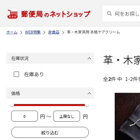
ホーム
WEB特集
非食品
革・木家具用 本格ケアクリーム
革・木
在庫状況
在庫あり
全
2
件 中
1-2件
価格
円 ～
円