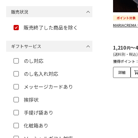
販売状況
MARIACREMA f
販売終了した商品を除く
ギフトサービス
1,210
～4
円
(送料別・税込)
のし対応
獲得ポイント
詳細
のし名入れ対応
メッセージカードあり
挨拶状
手提げ袋あり
化粧箱あり