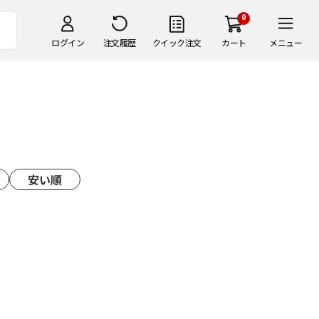
0
ログイン
注文履歴
クイック注文
カート
メニュー
安い順