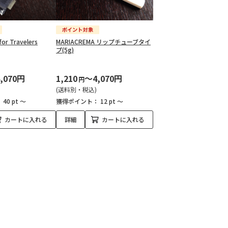
or Travelers
MARIACREMA リップチューブタイ
プ(5g)
,070円
1,210
～4,070円
円
(送料別・税込)
：
40 pt ～
獲得ポイント：
12 pt ～
カートに入れる
詳細
カートに入れる