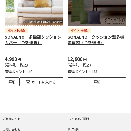
SONAENO 多機能クッション
SONAENO クッション型多機
カバー（色を選択）
能寝袋（色を選択）
4,990
12,800
円
円
(送料別・税込)
(送料別・税込)
獲得ポイント :
49
獲得ポイント :
128
詳細
カートに入れる
詳細
ご利用ガイド
よくあるご質問
お問い合わせ
利用規約