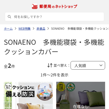
ホーム
WEB特集
非食品
SONAENO 多機能寝袋・多機能クッショ
SONAENO 多機能寝袋・多機能
クッションカバー
2
並べ替え：
全
件
1件～2件を表示