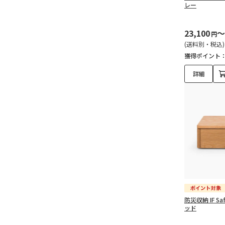
レー
23,100
～
円
(送料別・税込)
獲得ポイント
詳細
防災収納 IF Saf
ッド