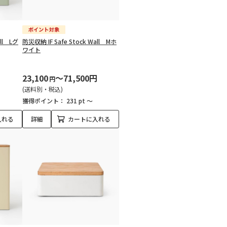
all Lグ
防災収納 IF Safe Stock Wall Mホ
ワイト
円
23,100
～71,500円
円
(送料別・税込)
獲得ポイント：
231 pt ～
入れる
詳細
カートに入れる