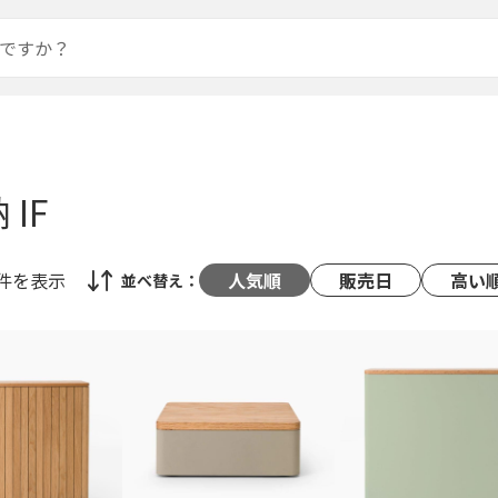
IF
3件
を表示
人気順
販売日
高い
並べ替え：