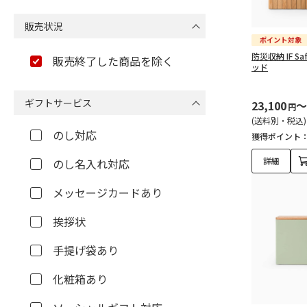
販売状況
防災収納 IF Saf
販売終了した商品を除く
ッド
ギフトサービス
23,100
～
円
(送料別・税込)
のし対応
獲得ポイント
詳細
のし名入れ対応
メッセージカードあり
挨拶状
手提げ袋あり
化粧箱あり