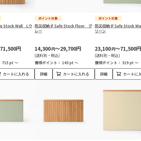
e Stock Wall Lウ
防災収納 IF Safe Stock Floor グ
防災収納 IF Safe Stock W
レー
リーン
71,500円
14,300
～29,700円
23,100
～71,500
円
円
(送料別・税込)
(送料別・税込)
：
715 pt ～
獲得ポイント：
143 pt ～
獲得ポイント：
319 pt ～
カートに入れる
詳細
カートに入れる
詳細
カートに