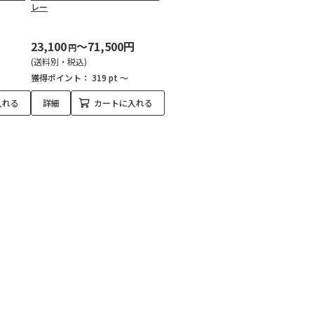
レー
円
23,100
～71,500円
円
(送料別・税込)
獲得ポイント：
319 pt ～
入れる
詳細
カートに入れる