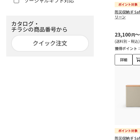
ソーシャルギフト対応
防災収納 IF Saf
リーン
カタログ・
チラシの商品番号から
23,100
～
円
(送料別・税込)
獲得ポイント
詳細
防災収納 IF Saf