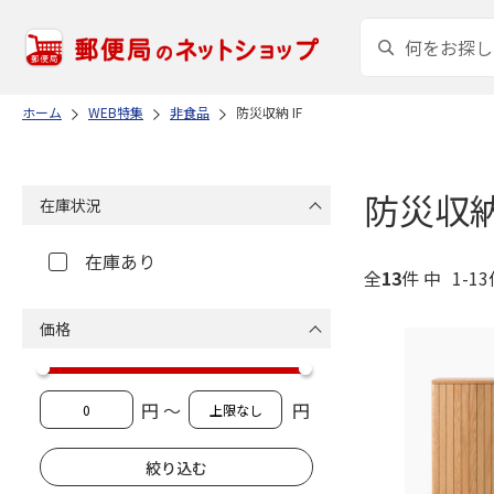
ホーム
WEB特集
非食品
防災収納 IF
防災収納 
在庫状況
在庫あり
全
13
件 中
1-1
価格
円 ～
円