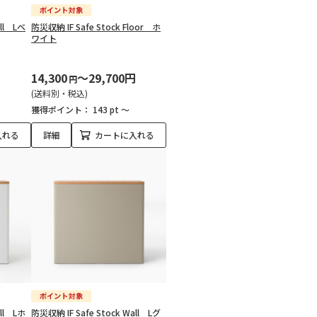
all Lベ
防災収納 IF Safe Stock Floor ホ
ワイト
円
14,300
～29,700円
円
(送料別・税込)
獲得ポイント：
143 pt ～
入れる
詳細
カートに入れる
all Lホ
防災収納 IF Safe Stock Wall Lグ