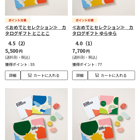
≪おめでとセレクション≫ カ
≪おめでとセレクション≫ カ
タログギフト とことこ
タログギフト ゆらゆら
4.5
（2）
4.0
（1）
5,500
7,700
円
円
(送料別・税込)
(送料別・税込)
獲得ポイント :
55
獲得ポイント :
77
詳細
カートに入れる
詳細
カートに入れる