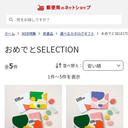
ホーム
WEB特集
非食品
選べるカタログギフト
おめでとSELECTI
おめでとSELECTION
5
並べ替え：
全
件
1件～5件を表示