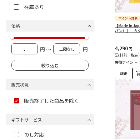
在庫あり
価格
【Made In 
パン）】 カタ
4,290
円 ～
円
円
(送料別・税込)
獲得ポイント
詳細
販売状況
販売終了した商品を除く
ギフトサービス
のし対応