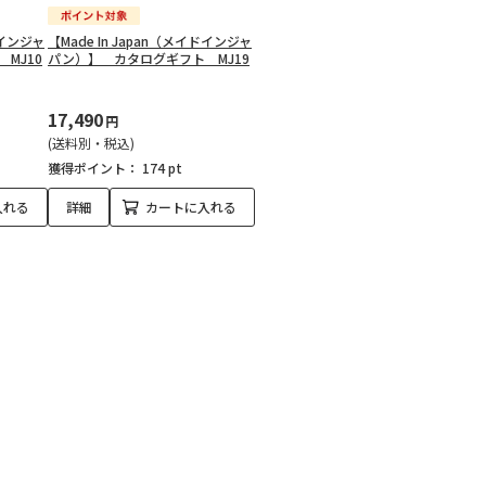
ドインジャ
【Made In Japan（メイドインジャ
MJ10
パン）】 カタログギフト MJ19
17,490
円
(送料別・税込)
獲得ポイント：
174 pt
入れる
詳細
カートに入れる