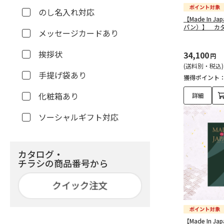
のし名入れ対応
【Made In 
パン）】 カタ
メッセージカードあり
挨拶状
34,100
円
(送料別・税込)
手提げ袋あり
獲得ポイント
化粧箱あり
詳細
ソーシャルギフト対応
カタログ・
チラシの商品番号から
【Made In 