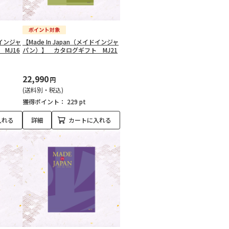
ドインジャ
【Made In Japan（メイドインジャ
MJ16
パン）】 カタログギフト MJ21
22,990
円
(送料別・税込)
獲得ポイント：
229 pt
入れる
詳細
カートに入れる