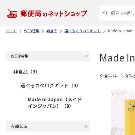
ホーム
WEB特集
非食品
選べるカタログギフト
Made In Ja
Made
WEB特集
非食品（9）
全
9
件 中
1-9件
選べるカタログギフト（9）
Made In Japan（メイド
インジャパン）（9）
在庫状況