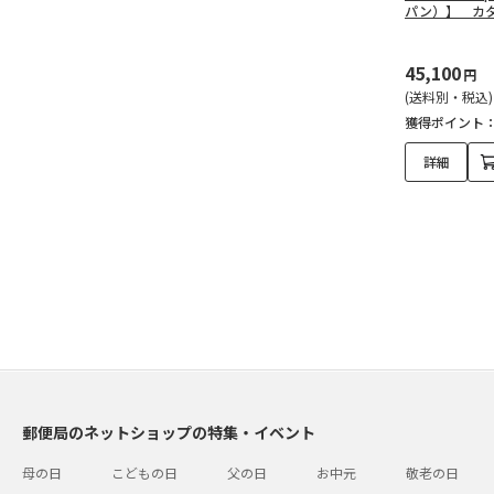
パン）】 カタ
45,100
円
(送料別・税込)
獲得ポイント
詳細
郵便局のネットショップの特集・イベント
母の日
こどもの日
父の日
お中元
敬老の日