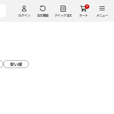
0
ログイン
注文履歴
クイック注文
カート
メニュー
安い順