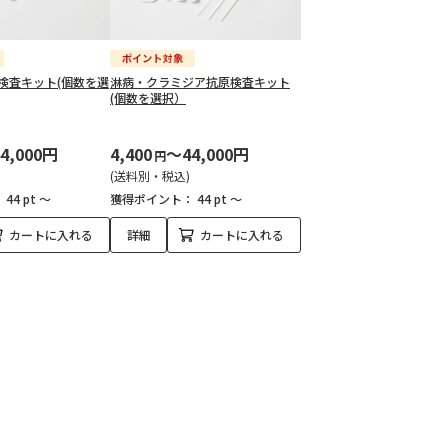
体検査キット(個数を選
淋病・クラミジア抗原検査キット
(個数を選択）
4,000円
4,400
～44,000円
円
(送料別・税込)
：
44 pt ～
獲得ポイント：
44 pt ～
カートに入れる
詳細
カートに入れる