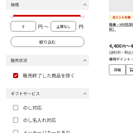
価格
梅毒・HIV抗
円 ～
円
択）
4,400
～4
円
(送料別・税込)
獲得ポイント
販売状況
詳細
販売終了した商品を除く
ギフトサービス
のし対応
のし名入れ対応
メッセージカードあり