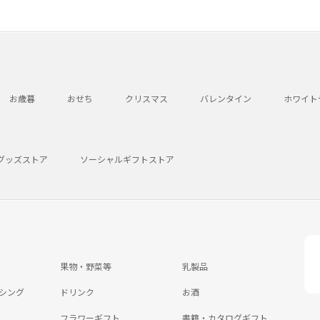
お歳暮
おせち
クリスマス
バレンタイン
ホワイト
グッズストア
ソーシャルギフトストア
果物・野菜等
乳製品
シング
ドリンク
お酒
フラワーギフト
書籍・カタログギフト