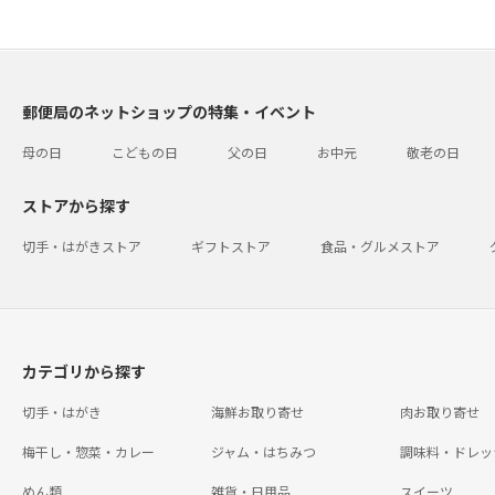
郵便局のネットショップの特集・イベント
母の日
こどもの日
父の日
お中元
敬老の日
ストアから探す
切手・はがきストア
ギフトストア
食品・グルメストア
カテゴリから探す
切手・はがき
海鮮お取り寄せ
肉お取り寄せ
梅干し・惣菜・カレー
ジャム・はちみつ
調味料・ドレッ
めん類
雑貨・日用品
スイーツ