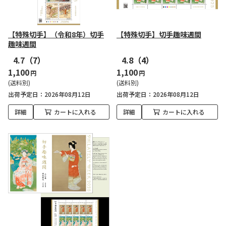
【特殊切手】（令和8年）切手
【特殊切手】切手趣味週間
趣味週間
4.7
（7）
4.8
（4）
1,100
1,100
円
円
(送料別)
(送料別)
出荷予定日
2026年08月12日
出荷予定日
2026年08月12日
詳細
カートに入れる
詳細
カートに入れる