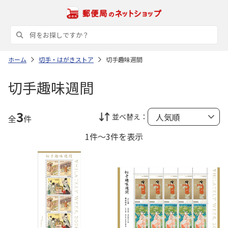
ホーム
切手・はがきストア
切手趣味週間
切手趣味週間
3
並べ替え：
全
件
1件～3件を表示