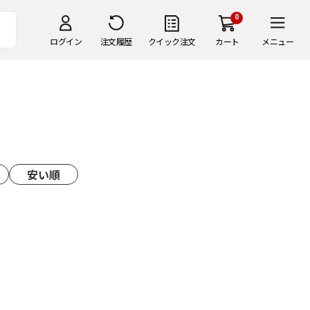
0
ログイン
注文履歴
クイック注文
カート
メニュー
安い順