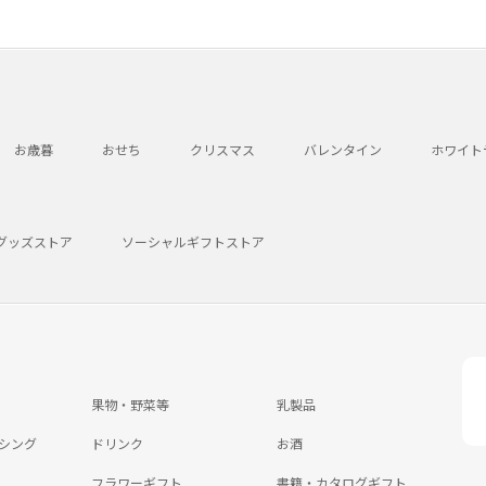
お歳暮
おせち
クリスマス
バレンタイン
ホワイト
グッズストア
ソーシャルギフトストア
果物・野菜等
乳製品
シング
ドリンク
お酒
フラワーギフト
書籍・カタログギフト