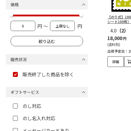
価格
【のり式】18
シート100枚）
円 ～
円
4.0
（2）
18,000
円
(送料別)
出荷予定日：20
販売状況
詳細
販売終了した商品を除く
ギフトサービス
のし対応
のし名入れ対応
メッセージカードあり