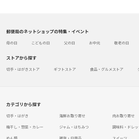
郵便局のネットショップの特集・イベント
母の日
こどもの日
父の日
お中元
敬老の日
ストアから探す
切手・はがきストア
ギフトストア
食品・グルメストア
カテゴリから探す
切手・はがき
海鮮お取り寄せ
肉お取り寄せ
梅干し・惣菜・カレー
ジャム・はちみつ
調味料・ドレッ
めん類
雑貨・日用品
スイーツ