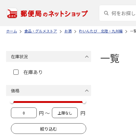
ホーム
食品・グルメストア
お酒
わいんたび 北陸・九州編
一
一覧
在庫状況
在庫あり
価格
円 ～
円