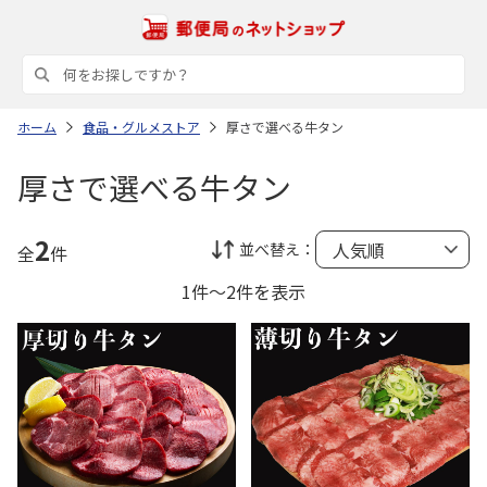
ホーム
食品・グルメストア
厚さで選べる牛タン
厚さで選べる牛タン
2
並べ替え：
全
件
1件～2件を表示