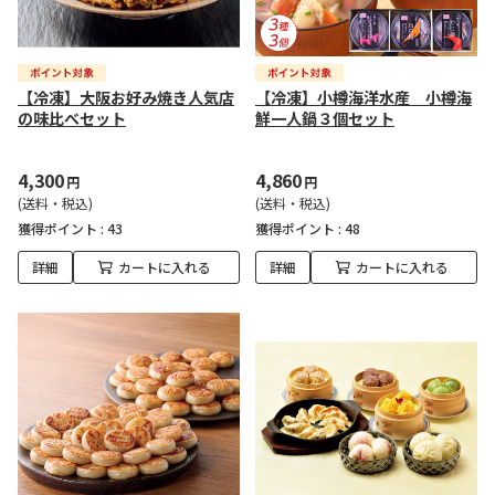
【冷凍】大阪お好み焼き人気店
【冷凍】小樽海洋水産 小樽海
の味比べセット
鮮一人鍋３個セット
4,300
4,860
円
円
(送料・税込)
(送料・税込)
獲得ポイント :
43
獲得ポイント :
48
詳細
カートに入れる
詳細
カートに入れる