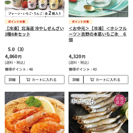
【冷凍】北海道 冷やしぜんざい
＜お中元＞【冷凍】＜ホシフル
3種6本セット
ーツ＞吉野の本葛いちご氷 ６
個
5.0
（3）
4,860
4,320
円
円
(送料・税込)
(送料・税込)
獲得ポイント :
48
獲得ポイント :
43
詳細
カートに入れる
詳細
カートに入れる