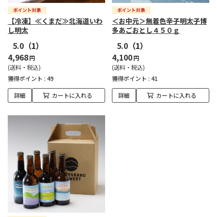
【冷凍】≪くまだ≫北海道いわ
＜お中元＞無着色辛子明太子博
し明太
多あごおとし４５０ｇ
5.0
（1）
5.0
（1）
4,968
4,100
円
円
(送料・税込)
(送料・税込)
獲得ポイント :
49
獲得ポイント :
41
詳細
カートに入れる
詳細
カートに入れる