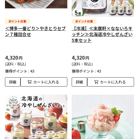
＜博多一番どり＞やきとりセブ
【冷凍】≪末廣軒×なないろキ
ン７種詰合せ
ッチン≫北海道冷やしぜんざい
5本セット
4,320
4,320
円
円
(送料・税込)
(送料・税込)
獲得ポイント :
43
獲得ポイント :
43
詳細
カートに入れる
詳細
カートに入れる