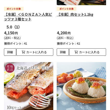
【冷凍】＜ＧＯＮＺＡ＞人気ピ
【冷凍】肉セット1.2kg
ッツァ３種セット
5.0
（1）
4,150
4,200
円
円
(送料・税込)
(送料・税込)
獲得ポイント :
41
獲得ポイント :
42
詳細
カートに入れる
詳細
カートに入れる