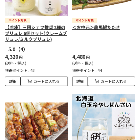
【冷凍】三國シェフ推奨 2種の
＜お中元＞龍馬鰹たたき
ブリュレ 6個セット(クレームブ
リュレ/ミルクブリュレ)
5.0
（4）
4,320
4,480
円
円
(送料・税込)
(送料・税込)
獲得ポイント :
43
獲得ポイント :
44
詳細
カートに入れる
詳細
カートに入れる