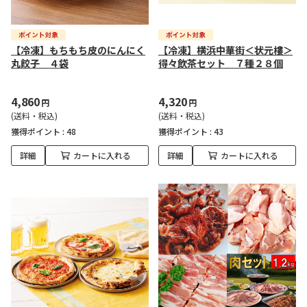
【冷凍】もちもち皮のにんにく
【冷凍】横浜中華街＜状元樓＞
丸餃子 ４袋
得々飲茶セット ７種２８個
4,860
4,320
円
円
(送料・税込)
(送料・税込)
獲得ポイント :
48
獲得ポイント :
43
詳細
カートに入れる
詳細
カートに入れる