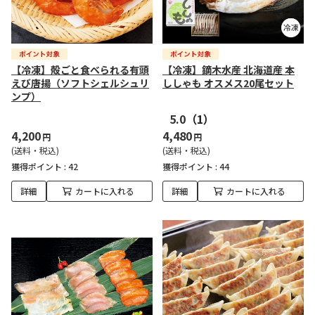
【冷凍】殻ごと食べられる有頭
【冷凍】鏑木水産 北海道産 本
えび唐揚（ソフトシェルシュリ
ししゃも オスメス20尾セット
ンプ）
5.0
（1）
4,200
4,480
円
円
(送料・税込)
(送料・税込)
獲得ポイント :
42
獲得ポイント :
44
詳細
カートに入れる
詳細
カートに入れる