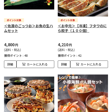
＜佐渡のごっつお＞お魚の生ハ
＜お中元＞【冷凍】フタワのに
ムセット
ら餃子（１００個）
4,800
4,210
円
円
(送料・税込)
(送料・税込)
獲得ポイント :
48
獲得ポイント :
42
詳細
カートに入れる
詳細
カートに入れる