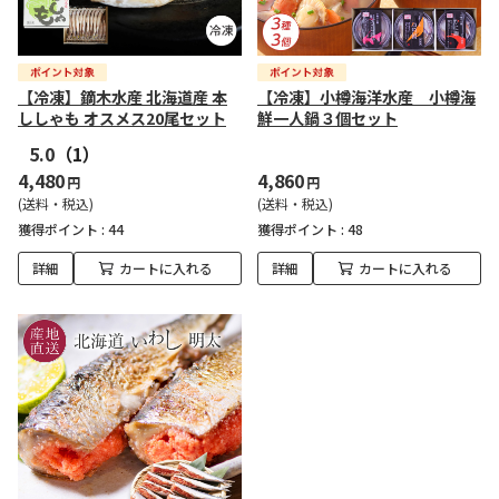
【冷凍】鏑木水産 北海道産 本
【冷凍】小樽海洋水産 小樽海
ししゃも オスメス20尾セット
鮮一人鍋３個セット
5.0
（1）
4,480
4,860
円
円
(送料・税込)
(送料・税込)
獲得ポイント :
44
獲得ポイント :
48
詳細
カートに入れる
詳細
カートに入れる