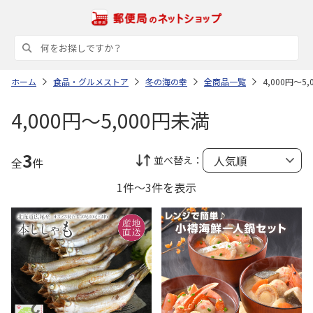
ホーム
食品・グルメストア
冬の海の幸
全商品一覧
4,000円～5
4,000円～5,000円未満
3
並べ替え：
全
件
1件～3件を表示