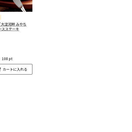
大淀河畔 みやち
ースステーキ
：
108 pt
カートに入れる