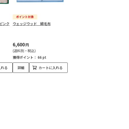
ピンク
ウェッジウッド 綿毛布
6,600
円
(送料別・税込)
獲得ポイント：
66 pt
入れる
詳細
カートに入れる