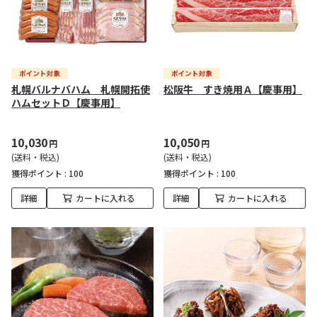
札幌バルナバハム 札幌開拓使
松阪牛 すき焼用Ａ【慶事用】
ハムセットＤ【慶事用】
10,030
10,050
円
円
(送料・税込)
(送料・税込)
獲得ポイント :
100
獲得ポイント :
100
詳細
カートに入れる
詳細
カートに入れる