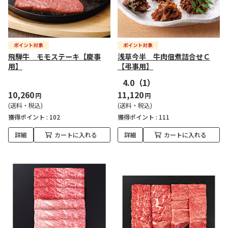
飛騨牛 モモステーキ【慶事
浅草今半 牛肉佃煮詰合せＣ
用】
【弔事用】
4.0
（1）
10,260
11,120
円
円
(送料・税込)
(送料・税込)
獲得ポイント :
102
獲得ポイント :
111
詳細
カートに入れる
詳細
カートに入れる