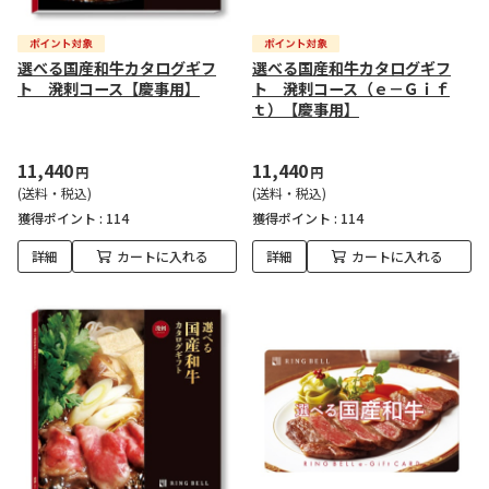
選べる国産和牛カタログギフ
選べる国産和牛カタログギフ
ト 溌剌コース【慶事用】
ト 溌剌コース（ｅ－Ｇｉｆ
ｔ）【慶事用】
11,440
11,440
円
円
(送料・税込)
(送料・税込)
獲得ポイント :
114
獲得ポイント :
114
詳細
カートに入れる
詳細
カートに入れる