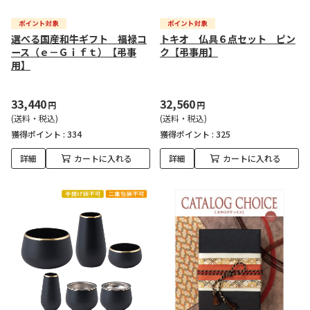
選べる国産和牛ギフト 福禄コ
トキオ 仏具６点セット ピン
ース（ｅ－Ｇｉｆｔ）【弔事
ク【弔事用】
用】
33,440
32,560
円
円
(送料・税込)
(送料・税込)
獲得ポイント :
334
獲得ポイント :
325
詳細
カートに入れる
詳細
カートに入れる