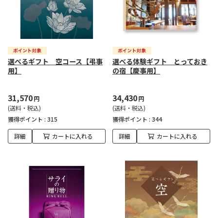
選べるギフト 空コース【弔事
選べる体験ギフト とっておき
用】
の宿【慶事用】
31,570
34,430
円
円
(送料・税込)
(送料・税込)
獲得ポイント :
315
獲得ポイント :
344
詳細
カートに入れる
詳細
カートに入れる