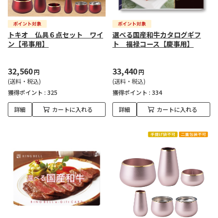
トキオ 仏具６点セット ワイ
選べる国産和牛カタログギフ
ン【弔事用】
ト 福禄コース【慶事用】
32,560
33,440
円
円
(送料・税込)
(送料・税込)
獲得ポイント :
325
獲得ポイント :
334
詳細
カートに入れる
詳細
カートに入れる