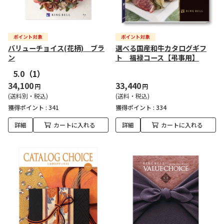
バリューチョイス(花柄) ブラ
選べる国産和牛カタログギフ
ン
ト 福禄コース【弔事用】
5.0
（1）
34,100
33,440
円
円
(送料別・税込)
(送料・税込)
獲得ポイント :
341
獲得ポイント :
334
詳細
カートに入れる
詳細
カートに入れる