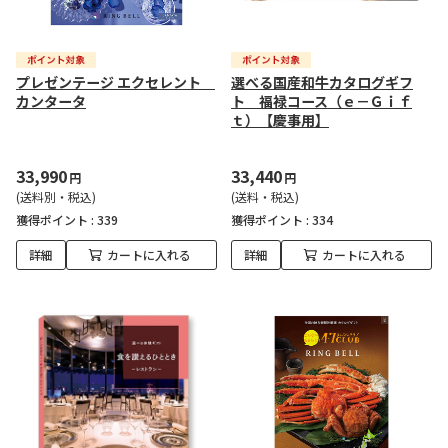
プレゼンテージ エクセレント
選べる国産和牛カタログギフ
カンタータ
ト 福禄コース（ｅ－Ｇｉｆ
ｔ）【慶事用】
33,990
33,440
円
円
(送料別・税込)
(送料・税込)
獲得ポイント :
339
獲得ポイント :
334
詳細
カートに入れる
詳細
カートに入れる