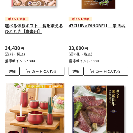
選べる体験ギフト 食を讃える
47CLUB×RINGBELL 峯 みね
ひととき【慶事用】
34,430
33,000
円
円
(送料・税込)
(送料別・税込)
獲得ポイント :
344
獲得ポイント :
330
詳細
カートに入れる
詳細
カートに入れる