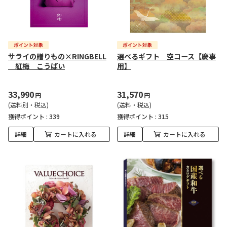
サライの贈りもの×RINGBELL
選べるギフト 空コース【慶事
紅梅 こうばい
用】
33,990
31,570
円
円
(送料別・税込)
(送料・税込)
獲得ポイント :
339
獲得ポイント :
315
詳細
カートに入れる
詳細
カートに入れる