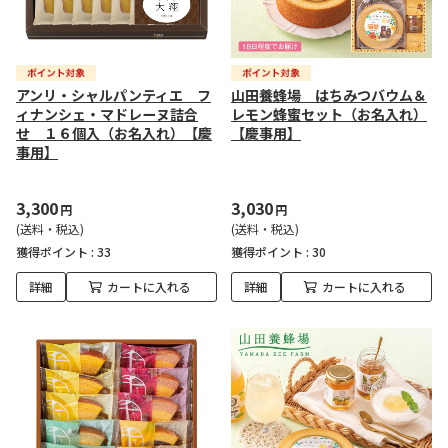
アンリ・シャルパンティエ フ
山田養蜂場 はちみつバウム＆
ィナンシェ・マドレーヌ詰合
レモン蜂蜜セット（お名入れ）
せ １６個入（お名入れ）【慶
【慶事用】
事用】
3,300
3,030
円
円
(送料・税込)
(送料・税込)
獲得ポイント :
33
獲得ポイント :
30
詳細
カートに入れる
詳細
カートに入れる