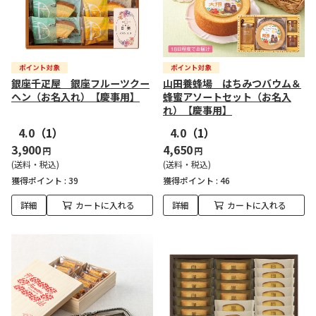
銀座千疋屋 銀座フルーツクー
山田養蜂場 はちみつバウム＆
ヘン（お名入れ）【慶事用】
蜂蜜アソートセット（お名入
れ）【慶事用】
4.0
（1）
4.0
（1）
3,900
4,650
円
円
(送料・税込)
(送料・税込)
獲得ポイント :
39
獲得ポイント :
46
詳細
カートに入れる
詳細
カートに入れる