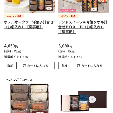
ホテルオークラ 洋菓子詰合せ
アンドスイーツ＆今治タオル詰
（お名入れ）【慶事用】
合せＢＯＸ Ｂ（お名入れ）
【慶事用】
4,650
3,080
円
円
(送料・税込)
(送料・税込)
獲得ポイント :
46
獲得ポイント :
30
詳細
カートに入れる
詳細
カートに入れる