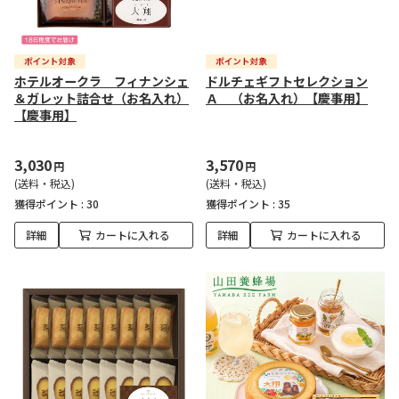
ホテルオークラ フィナンシェ
ドルチェギフトセレクション
＆ガレット詰合せ（お名入れ）
Ａ （お名入れ）【慶事用】
【慶事用】
3,030
3,570
円
円
(送料・税込)
(送料・税込)
獲得ポイント :
30
獲得ポイント :
35
詳細
カートに入れる
詳細
カートに入れる