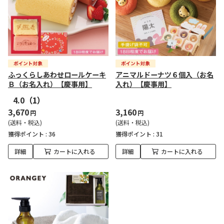
ふっくらしあわせロールケーキ
アニマルドーナツ６個入（お名
Ｂ（お名入れ）【慶事用】
入れ）【慶事用】
4.0
（1）
3,670
3,160
円
円
(送料・税込)
(送料・税込)
獲得ポイント :
36
獲得ポイント :
31
詳細
カートに入れる
詳細
カートに入れる