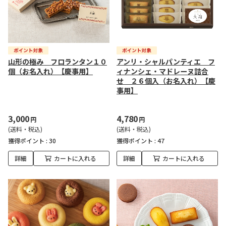
山形の極み フロランタン１０
アンリ・シャルパンティエ フ
個（お名入れ）【慶事用】
ィナンシェ・マドレーヌ詰合
せ ２６個入（お名入れ）【慶
事用】
3,000
4,780
円
円
(送料・税込)
(送料・税込)
獲得ポイント :
30
獲得ポイント :
47
詳細
カートに入れる
詳細
カートに入れる