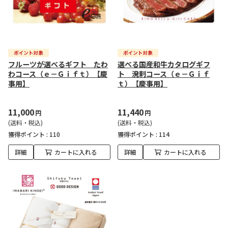
フルーツが選べるギフト たわ
選べる国産和牛カタログギフ
わコース（ｅ－Ｇｉｆｔ）【慶
ト 溌剌コース（ｅ－Ｇｉｆ
事用】
ｔ）【慶事用】
11,000
11,440
円
円
(送料・税込)
(送料・税込)
獲得ポイント :
110
獲得ポイント :
114
詳細
カートに入れる
詳細
カートに入れる