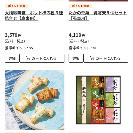
大橋珍味堂 ポット柿の種３種
たかの茶菓 純寒天９個セット
詰合せ【慶事用】
【弔事用】
3,570
4,110
円
円
(送料・税込)
(送料・税込)
獲得ポイント :
35
獲得ポイント :
41
詳細
カートに入れる
詳細
カートに入れる