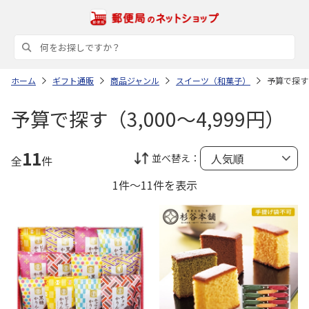
ホーム
ギフト通販
商品ジャンル
スイーツ（和菓子）
予算で探す（
予算で探す（3,000～4,999円）
11
並べ替え：
全
件
1件～11件を表示