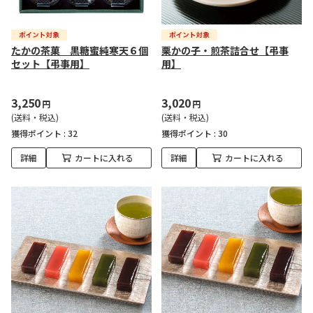
たかの茶菓 黒糖蜜純寒天６個
栗かの子・煎茶詰合せ【弔事
セット【弔事用】
用】
3,250
3,020
円
円
(送料・税込)
(送料・税込)
獲得ポイント :
32
獲得ポイント :
30
詳細
カートに入れる
詳細
カートに入れる