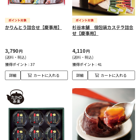
かりんとう詰合せ【慶事用】
杉谷本舗 個包装カステラ詰合
せ【慶事用】
3,790
4,110
円
円
(送料・税込)
(送料・税込)
獲得ポイント :
37
獲得ポイント :
41
詳細
カートに入れる
詳細
カートに入れる