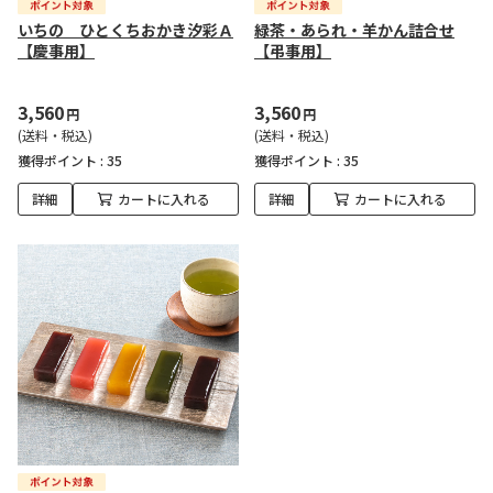
いちの ひとくちおかき汐彩Ａ
緑茶・あられ・羊かん詰合せ
【慶事用】
【弔事用】
3,560
3,560
円
円
(送料・税込)
(送料・税込)
獲得ポイント :
35
獲得ポイント :
35
詳細
カートに入れる
詳細
カートに入れる