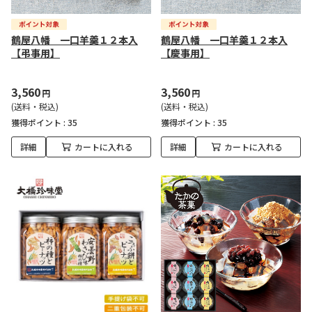
鶴屋八幡 一口羊羹１２本入
鶴屋八幡 一口羊羹１２本入
【弔事用】
【慶事用】
3,560
3,560
円
円
(送料・税込)
(送料・税込)
獲得ポイント :
35
獲得ポイント :
35
詳細
カートに入れる
詳細
カートに入れる