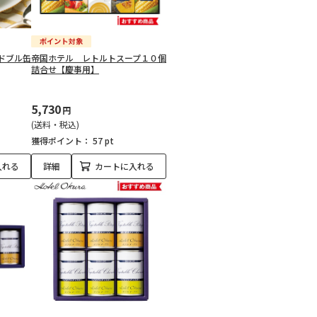
ドブル缶
帝国ホテル レトルトスープ１０個
詰合せ【慶事用】
5,730
円
(送料・税込)
獲得ポイント：
57 pt
入れる
詳細
カートに入れる