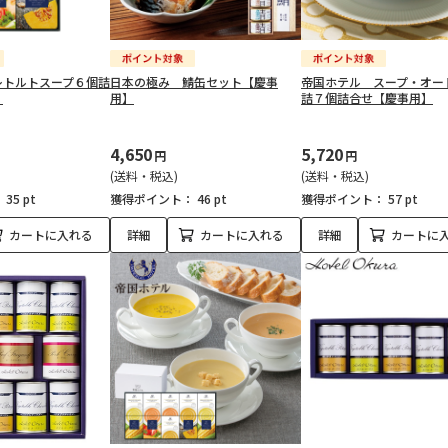
レトルトスープ６個詰
日本の極み 鯖缶セット【慶事
帝国ホテル スープ・オー
】
用】
詰７個詰合せ【慶事用】
4,650
5,720
円
円
(送料・税込)
(送料・税込)
：
35 pt
獲得ポイント：
46 pt
獲得ポイント：
57 pt
カートに入れる
詳細
カートに入れる
詳細
カートに