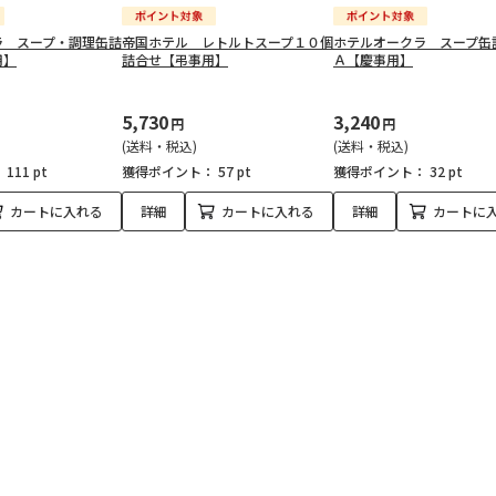
ラ スープ・調理缶詰
帝国ホテル レトルトスープ１０個
ホテルオークラ スープ缶
用】
詰合せ【弔事用】
Ａ【慶事用】
5,730
3,240
円
円
(送料・税込)
(送料・税込)
：
111 pt
獲得ポイント：
57 pt
獲得ポイント：
32 pt
カートに入れる
詳細
カートに入れる
詳細
カートに