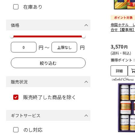
在庫あり
価格
帝国ホテル 
合せ【慶事用
3,570
円 ～
円
円
(送料・税込)
獲得ポイント
詳細
販売状況
販売終了した商品を除く
ギフトサービス
のし対応