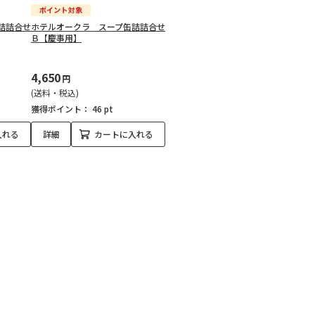
詰詰合せ
ホテルオークラ スープ缶詰詰合せ
Ｂ【慶事用】
4,650
円
(送料・税込)
獲得ポイント：
46 pt
入れる
詳細
カートに入れる