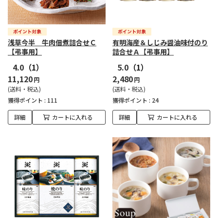
浅草今半 牛肉佃煮詰合せＣ
有明海産＆しじみ醤油味付のり
【弔事用】
詰合せＡ【弔事用】
4.0
（1）
5.0
（1）
11,120
2,480
円
円
(送料・税込)
(送料・税込)
獲得ポイント :
111
獲得ポイント :
24
詳細
カートに入れる
詳細
カートに入れる