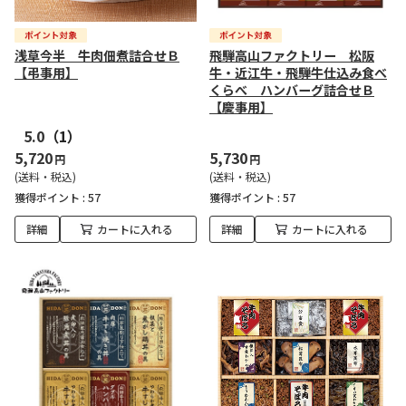
浅草今半 牛肉佃煮詰合せＢ
飛騨高山ファクトリー 松阪
【弔事用】
牛・近江牛・飛騨牛仕込み食べ
くらべ ハンバーグ詰合せＢ
【慶事用】
5.0
（1）
5,720
5,730
円
円
(送料・税込)
(送料・税込)
獲得ポイント :
57
獲得ポイント :
57
詳細
カートに入れる
詳細
カートに入れる