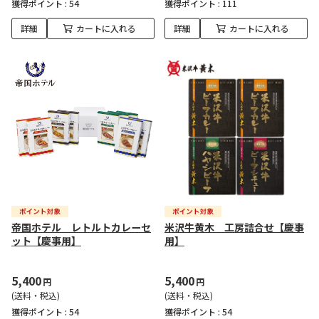
獲得ポイント :
54
獲得ポイント :
111
詳細
カートに入れる
詳細
カートに入れる
帝国ホテル レトルトカレーセ
米沢牛黄木 工房詰合せ【慶事
ット【慶事用】
用】
5,400
5,400
円
円
(送料・税込)
(送料・税込)
獲得ポイント :
54
獲得ポイント :
54