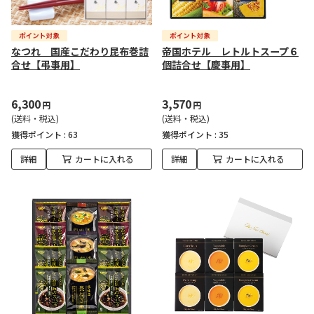
なつれ 国産こだわり昆布巻詰
帝国ホテル レトルトスープ６
合せ【弔事用】
個詰合せ【慶事用】
6,300
3,570
円
円
(送料・税込)
(送料・税込)
獲得ポイント :
63
獲得ポイント :
35
詳細
カートに入れる
詳細
カートに入れる