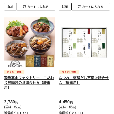
詳細
カートに入れる
詳細
カートに入れる
飛騨高山ファクトリー こだわ
なつれ 海鮮だし茶漬け詰合せ
り飛騨丼の具詰合せＡ【慶事
Ａ【慶事用】
用】
3,780
4,450
円
円
(送料・税込)
(送料・税込)
獲得ポイント :
37
獲得ポイント :
44