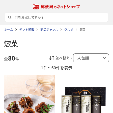
ホーム
ギフト通販
商品ジャンル
グルメ
惣菜
惣菜
80
並べ替え：
全
件
1件～60件を表示