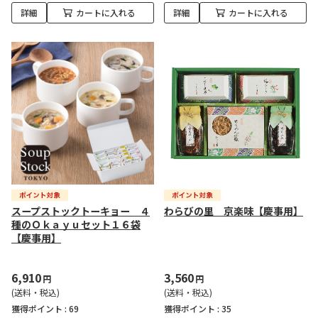
詳細
カートに入れる
詳細
カートに入れる
スープストックトーキョー ４
わらびの里 京楽味【慶事用】
種のＯｋａｙｕセット１６袋
【慶事用】
6,910
3,560
円
円
(送料・税込)
(送料・税込)
獲得ポイント :
69
獲得ポイント :
35