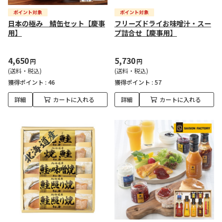
日本の極み 鯖缶セット【慶事
フリーズドライお味噌汁・スー
用】
プ詰合せ【慶事用】
4,650
5,730
円
円
(送料・税込)
(送料・税込)
獲得ポイント :
46
獲得ポイント :
57
詳細
カートに入れる
詳細
カートに入れる