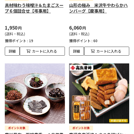
具材味わう味噌汁＆たまごスー
山形の極み 米沢牛やわらかハ
プ６個詰合せ【弔事用】
ンバーグ【慶事用】
1,950
6,060
円
円
(送料・税込)
(送料・税込)
獲得ポイント :
19
獲得ポイント :
60
詳細
カートに入れる
詳細
カートに入れる