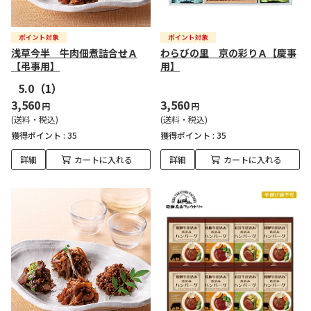
浅草今半 牛肉佃煮詰合せＡ
わらびの里 京の彩りＡ【慶事
【弔事用】
用】
5.0
（1）
3,560
3,560
円
円
(送料・税込)
(送料・税込)
獲得ポイント :
35
獲得ポイント :
35
詳細
カートに入れる
詳細
カートに入れる