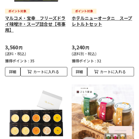
マルコメ・宝幸 フリーズドラ
ホテルニューオータニ スープ
イ味噌汁・スープ詰合せ【弔事
レトルトセット
用】
3,560
3,240
円
円
(送料・税込)
(送料別・税込)
獲得ポイント :
35
獲得ポイント :
32
詳細
カートに入れる
詳細
カートに入れる