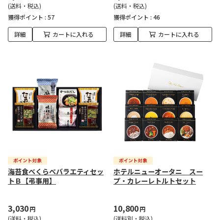
(送料・税込)
(送料・税込)
獲得ポイント :
57
獲得ポイント :
46
詳細
カートに入れる
詳細
カートに入れる
海苔食べくらべバラエティセッ
ホテルニューオータニ スー
トＢ【弔事用】
プ・カレーレトルトセット
3,030
10,800
円
円
(送料・税込)
(送料別・税込)