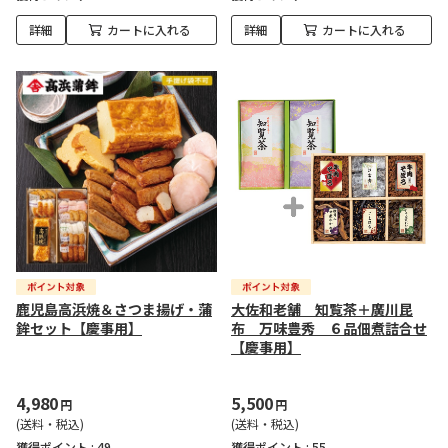
詳細
カートに入れる
詳細
カートに入れる
鹿児島高浜焼＆さつま揚げ・蒲
大佐和老舗 知覧茶＋廣川昆
鉾セット【慶事用】
布 万味豊秀 ６品佃煮詰合せ
【慶事用】
4,980
5,500
円
円
(送料・税込)
(送料・税込)
獲得ポイント :
49
獲得ポイント :
55