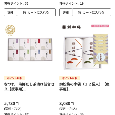
獲得ポイント :
35
獲得ポイント :
19
詳細
カートに入れる
詳細
カートに入れる
なつれ 海鮮だし茶漬け詰合せ
錦松梅の小袋（１２袋入）【慶
Ｂ【慶事用】
事用】
5,730
3,030
円
円
(送料・税込)
(送料・税込)
獲得ポイント :
57
獲得ポイント :
30