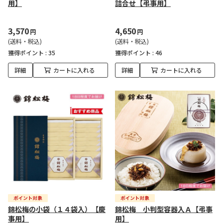
用】
詰合せ【弔事用】
3,570
4,650
円
円
(送料・税込)
(送料・税込)
獲得ポイント :
35
獲得ポイント :
46
詳細
カートに入れる
詳細
カートに入れる
錦松梅の小袋（１４袋入）【慶
錦松梅 小判型容器入Ａ【弔事
事用】
用】