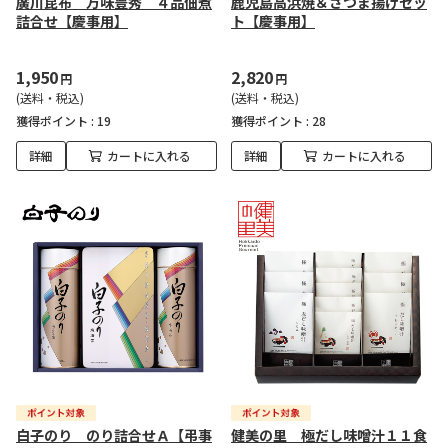
廣川昆布 万味豊秀 ４品佃煮
鹿児島高浜焼＆さつま揚げセッ
詰合せ【慶事用】
ト【慶事用】
1,950
2,820
円
円
(送料・税込)
(送料・税込)
獲得ポイント :
19
獲得ポイント :
28
詳細
カートに入れる
詳細
カートに入れる
白子のり のり詰合せＡ【弔事
健美の里 極だし味噌汁１１食