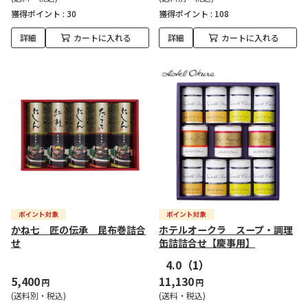
獲得ポイント :
30
獲得ポイント :
108
詳細
カートに入れる
詳細
カートに入れる
かね七 匠の伝承 昆布巻詰合
ホテルオークラ スープ・調理
せ
缶詰詰合せ【慶事用】
4.0
（1）
5,400
11,130
円
円
(送料別・税込)
(送料・税込)