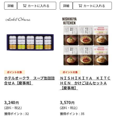
詳細
カートに入れる
詳細
カートに入れる
ホテルオークラ スープ缶詰詰
ＮＩＳＨＩＫＩＹＡ ＫＩＴＣ
合せＡ【慶事用】
ＨＥＮ かけごはんセットＡ
【慶事用】
3,240
3,570
円
円
(送料・税込)
(送料・税込)
獲得ポイント :
32
獲得ポイント :
35