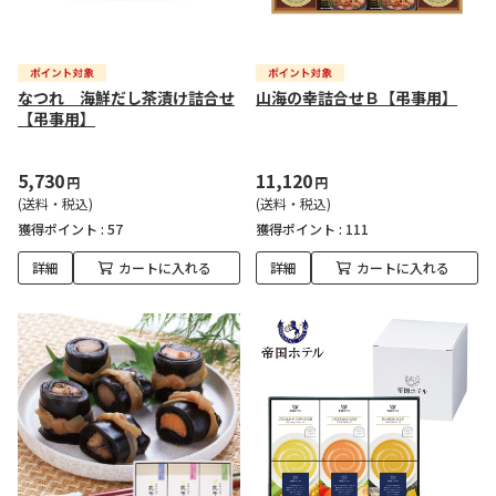
なつれ 海鮮だし茶漬け詰合せ
山海の幸詰合せＢ【弔事用】
【弔事用】
5,730
11,120
円
円
(送料・税込)
(送料・税込)
獲得ポイント :
57
獲得ポイント :
111
詳細
カートに入れる
詳細
カートに入れる