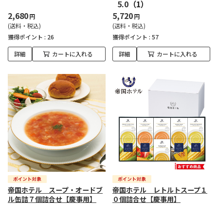
5.0
（1）
2,680
5,720
円
円
(送料・税込)
(送料・税込)
獲得ポイント :
26
獲得ポイント :
57
詳細
カートに入れる
詳細
カートに入れる
帝国ホテル スープ・オードブ
帝国ホテル レトルトスープ１
ル缶詰７個詰合せ【慶事用】
０個詰合せ【慶事用】