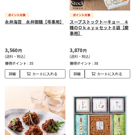
永井海苔 永井御膳【弔事用】
スープストックトーキョー ４
種のＯｋａｙｕセット８袋【慶
事用】
3,560
3,870
円
円
(送料・税込)
(送料・税込)
獲得ポイント :
35
獲得ポイント :
38
詳細
カートに入れる
詳細
カートに入れる