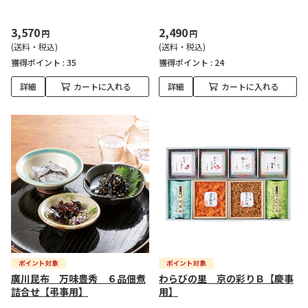
3,570
2,490
円
円
(送料・税込)
(送料・税込)
獲得ポイント :
35
獲得ポイント :
24
詳細
カートに入れる
詳細
カートに入れる
廣川昆布 万味豊秀 ６品佃煮
わらびの里 京の彩りＢ【慶事
詰合せ【弔事用】
用】