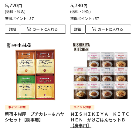
5,720
5,730
円
円
(送料・税込)
(送料・税込)
獲得ポイント :
57
獲得ポイント :
57
詳細
カートに入れる
詳細
カートに入れる
新宿中村屋 プチカレー＆ハヤ
ＮＩＳＨＩＫＩＹＡ ＫＩＴＣ
シセット【慶事用】
ＨＥＮ かけごはんセットＢ
【慶事用】