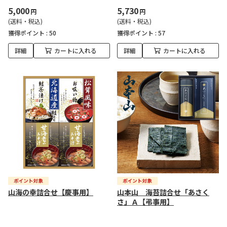
5,000
5,730
円
円
(送料・税込)
(送料・税込)
獲得ポイント :
50
獲得ポイント :
57
詳細
カートに入れる
詳細
カートに入れる
山海の幸詰合せ【慶事用】
山本山 海苔詰合せ「あさく
さ」Ａ【弔事用】