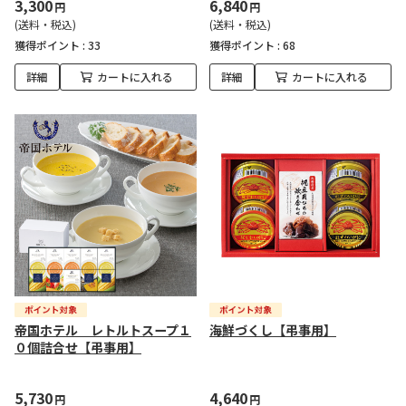
3,300
6,840
円
円
(送料・税込)
(送料・税込)
獲得ポイント :
33
獲得ポイント :
68
詳細
カートに入れる
詳細
カートに入れる
帝国ホテル レトルトスープ１
海鮮づくし【弔事用】
０個詰合せ【弔事用】
5,730
4,640
円
円