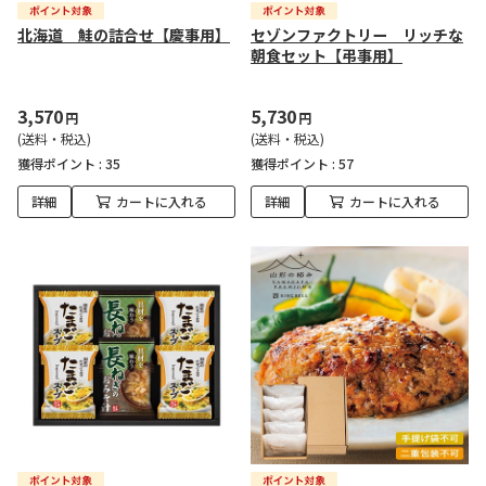
北海道 鮭の詰合せ【慶事用】
セゾンファクトリー リッチな
朝食セット【弔事用】
3,570
5,730
円
円
(送料・税込)
(送料・税込)
獲得ポイント :
35
獲得ポイント :
57
詳細
カートに入れる
詳細
カートに入れる