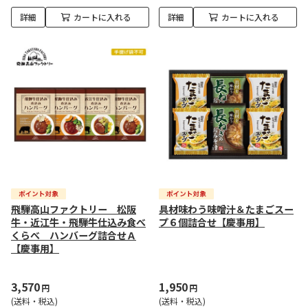
詳細
カートに入れる
詳細
カートに入れる
飛騨高山ファクトリー 松阪
具材味わう味噌汁＆たまごスー
牛・近江牛・飛騨牛仕込み食べ
プ６個詰合せ【慶事用】
くらべ ハンバーグ詰合せＡ
【慶事用】
3,570
1,950
円
円
(送料・税込)
(送料・税込)