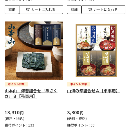
詳細
カートに入れる
詳細
カートに入れる
山本山 海苔詰合せ「あさく
山海の幸詰合せＡ【弔事用】
さ」Ｂ【弔事用】
13,310
3,300
円
円
(送料・税込)
(送料・税込)
獲得ポイント :
133
獲得ポイント :
33