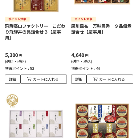
飛騨高山ファクトリー こだわ
廣川昆布 万味豊秀 ９品佃煮
り飛騨丼の具詰合せＢ【慶事
詰合せ【慶事用】
用】
5,300
4,640
円
円
(送料・税込)
(送料・税込)
獲得ポイント :
53
獲得ポイント :
46
詳細
カートに入れる
詳細
カートに入れる