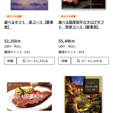
選べるギフト 星コース【慶事
選べる国産和牛カタログギフ
用】
ト 弥栄コース【慶事用】
52,350
55,440
円
円
(送料・税込)
(送料・税込)
獲得ポイント :
523
獲得ポイント :
554
詳細
カートに入れる
詳細
カートに入れる