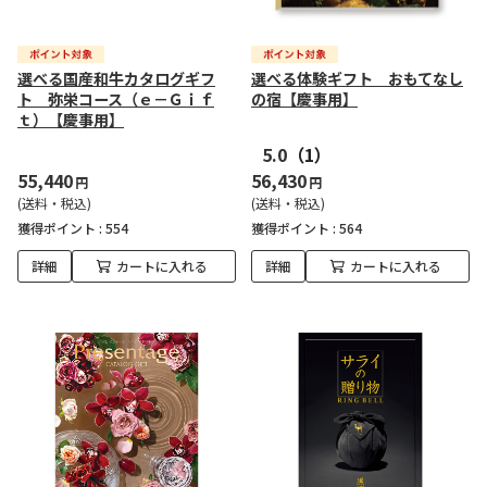
選べる国産和牛カタログギフ
選べる体験ギフト おもてなし
ト 弥栄コース（ｅ－Ｇｉｆ
の宿【慶事用】
ｔ）【慶事用】
5.0
（1）
55,440
56,430
円
円
(送料・税込)
(送料・税込)
獲得ポイント :
554
獲得ポイント :
564
詳細
カートに入れる
詳細
カートに入れる