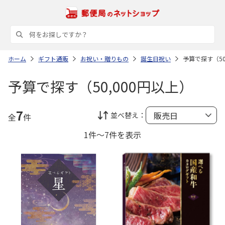
ホーム
ギフト通販
お祝い・贈りもの
誕生日祝い
予算で探す（50
予算で探す（50,000円以上）
7
並べ替え：
全
件
1件～7件を表示