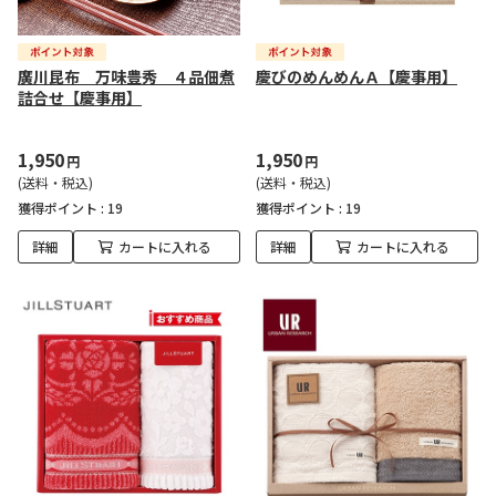
廣川昆布 万味豊秀 ４品佃煮
慶びのめんめんＡ【慶事用】
詰合せ【慶事用】
1,950
1,950
円
円
(送料・税込)
(送料・税込)
獲得ポイント :
19
獲得ポイント :
19
詳細
カートに入れる
詳細
カートに入れる