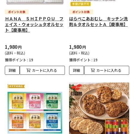
ＨＡＮＡ ＳＨＩＰＰＯＵ フ
はらぺこあおむし キッチン洗
ェイス・ウォッシュタオルセッ
剤＆タオルセットＡ【慶事用】
ト【慶事用】
1,980
1,980
円
円
(送料・税込)
(送料・税込)
獲得ポイント :
19
獲得ポイント :
19
詳細
カートに入れる
詳細
カートに入れる