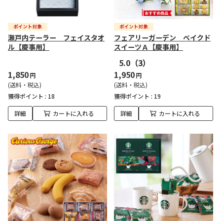
瀬戸内テーラー フェイスタオ
フェアリーガーデン ベイクド
ル【慶事用】
スイーツＡ【慶事用】
5.0
（3）
1,850
1,950
円
円
(送料・税込)
(送料・税込)
獲得ポイント :
18
獲得ポイント :
19
詳細
カートに入れる
詳細
カートに入れる