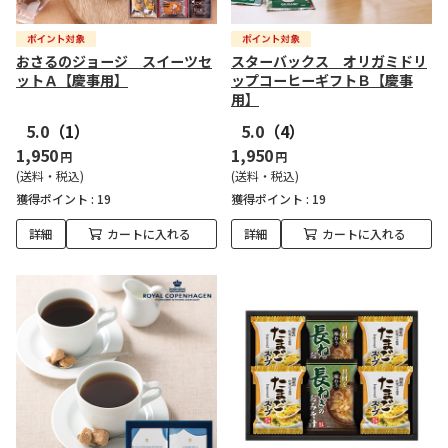
おさるのジョージ スイーツセ
スターバックス オリガミドリ
ットＡ【慶事用】
ップコーヒーギフトＢ【慶事
用】
5.0
（1）
5.0
（4）
1,950
1,950
円
円
(送料・税込)
(送料・税込)
獲得ポイント :
19
獲得ポイント :
19
詳細
カートに入れる
詳細
カートに入れる