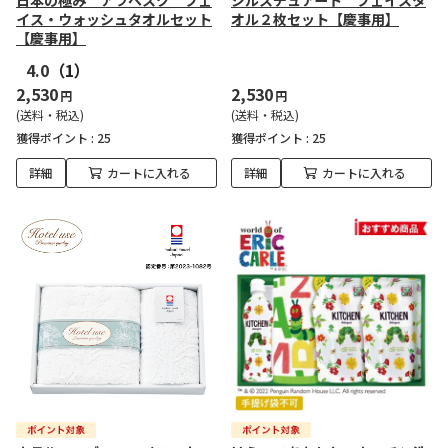
日本の極み アラベスク フェ
ジルスチュアート フェイスタ
イス・ウォッシュタオルセット
オル２枚セット【慶事用】
【慶事用】
4.0
（1）
2,530
2,530
円
円
(送料・税込)
(送料・税込)
獲得ポイント :
25
獲得ポイント :
25
詳細
カートに入れる
詳細
カートに入れる