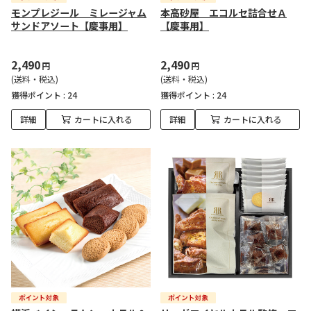
モンプレジール ミレージャム
本高砂屋 エコルセ詰合せＡ
サンドアソート【慶事用】
【慶事用】
2,490
2,490
円
円
(送料・税込)
(送料・税込)
獲得ポイント :
24
獲得ポイント :
24
詳細
カートに入れる
詳細
カートに入れる