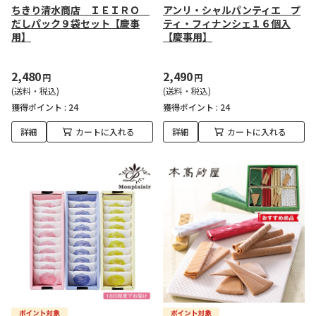
ちきり清水商店 ＩＥＩＲＯ
アンリ・シャルパンティエ プ
だしパック９袋セット【慶事
ティ・フィナンシェ１６個入
用】
【慶事用】
2,480
2,490
円
円
(送料・税込)
(送料・税込)
獲得ポイント :
24
獲得ポイント :
24
詳細
カートに入れる
詳細
カートに入れる