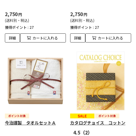
2,750
2,750
円
円
(送料別・税込)
(送料別・税込)
獲得ポイント :
27
獲得ポイント :
27
詳細
カートに入れる
詳細
カートに入れる
今治謹製 タオルセットＡ
カタログチョイス コットン
4.5
（2）