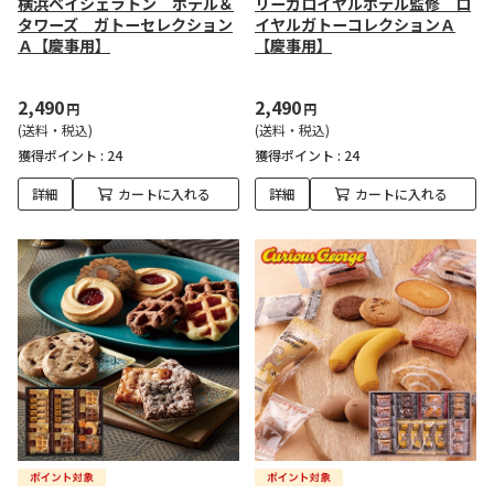
横浜ベイシェラトン ホテル＆
リーガロイヤルホテル監修 ロ
タワーズ ガトーセレクション
イヤルガトーコレクションＡ
Ａ【慶事用】
【慶事用】
2,490
2,490
円
円
(送料・税込)
(送料・税込)
獲得ポイント :
24
獲得ポイント :
24
詳細
カートに入れる
詳細
カートに入れる