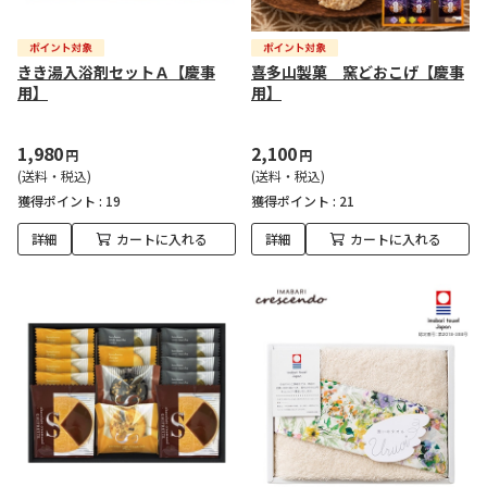
きき湯入浴剤セットＡ【慶事
喜多山製菓 窯どおこげ【慶事
用】
用】
1,980
2,100
円
円
(送料・税込)
(送料・税込)
獲得ポイント :
19
獲得ポイント :
21
詳細
カートに入れる
詳細
カートに入れる