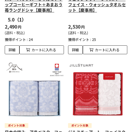
ップコーヒーギフト＋あまおう
フェイス・ウォッシュタオルセ
苺ラングドシャ【慶事用】
ット【慶事用】
5.0
（1）
2,490
2,530
円
円
(送料・税込)
(送料・税込)
獲得ポイント :
24
獲得ポイント :
25
詳細
カートに入れる
詳細
カートに入れる