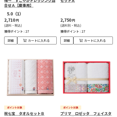
味～ すこやかドレッシング詰
セットＡ
合せＡ【慶事用】
5.0
（1）
2,710
2,750
円
円
(送料・税込)
(送料別・税込)
獲得ポイント :
27
獲得ポイント :
27
詳細
カートに入れる
詳細
カートに入れる
祝七宝 タオルセットＢ
プリマ ロゼッタ フェイスタ