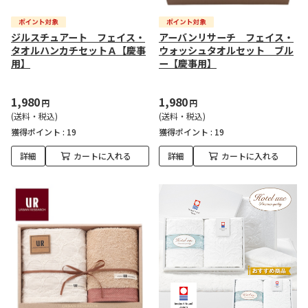
ジルスチュアート フェイス・
アーバンリサーチ フェイス・
タオルハンカチセットＡ【慶事
ウォッシュタオルセット ブル
用】
ー【慶事用】
1,980
1,980
円
円
(送料・税込)
(送料・税込)
獲得ポイント :
19
獲得ポイント :
19
詳細
カートに入れる
詳細
カートに入れる