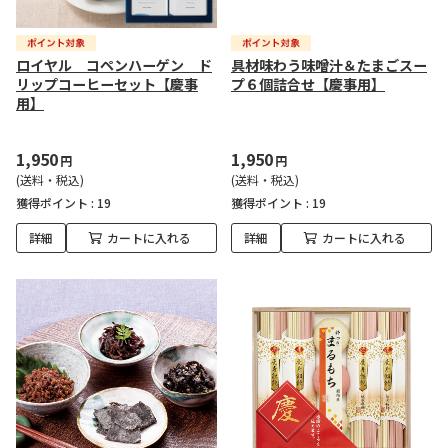
ロイヤル コペンハーゲン ド
具材味わう味噌汁＆たまごスー
リップコーヒーセット【慶事
プ６個詰合せ【慶事用】
用】
1,950
1,950
円
円
(送料・税込)
(送料・税込)
獲得ポイント :
19
獲得ポイント :
19
詳細
カートに入れる
詳細
カートに入れる