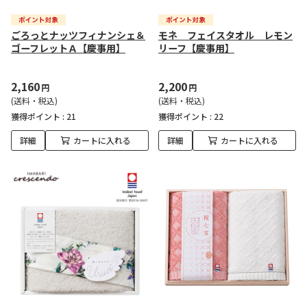
ごろっとナッツフィナンシェ＆
モネ フェイスタオル レモン
ゴーフレットＡ【慶事用】
リーフ【慶事用】
2,160
2,200
円
円
(送料・税込)
(送料・税込)
獲得ポイント :
21
獲得ポイント :
22
詳細
カートに入れる
詳細
カートに入れる