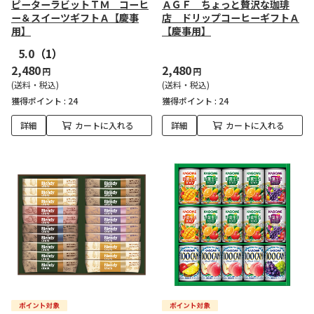
ピーターラビットＴＭ コーヒ
ＡＧＦ ちょっと贅沢な珈琲
ー＆スイーツギフトＡ【慶事
店 ドリップコーヒーギフトＡ
用】
【慶事用】
5.0
（1）
2,480
2,480
円
円
(送料・税込)
(送料・税込)
獲得ポイント :
24
獲得ポイント :
24
詳細
カートに入れる
詳細
カートに入れる