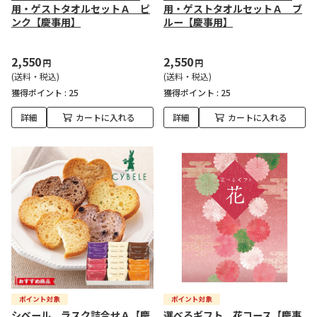
用・ゲストタオルセットＡ ピ
用・ゲストタオルセットＡ ブ
ンク【慶事用】
ルー【慶事用】
2,550
2,550
円
円
(送料・税込)
(送料・税込)
獲得ポイント :
25
獲得ポイント :
25
詳細
カートに入れる
詳細
カートに入れる
シベール ラスク詰合せＡ【慶
選べるギフト 花コース【慶事