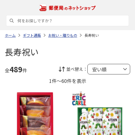
ホーム
ギフト通販
お祝い・贈りもの
長寿祝い
長寿祝い
489
並べ替え：
全
件
1件～60件を表示