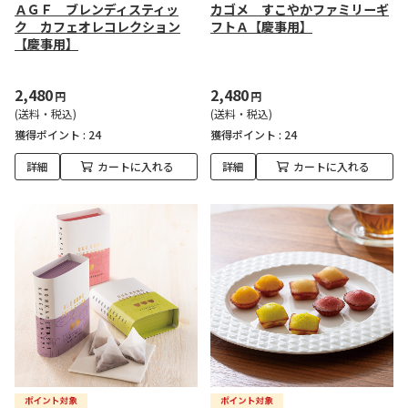
ＡＧＦ ブレンディスティッ
カゴメ すこやかファミリーギ
ク カフェオレコレクション
フトＡ【慶事用】
【慶事用】
2,480
2,480
円
円
(送料・税込)
(送料・税込)
獲得ポイント :
24
獲得ポイント :
24
詳細
カートに入れる
詳細
カートに入れる