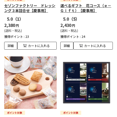
セゾンファクトリー ドレッシ
選べるギフト 花コース（ｅ－
ング３本詰合せ【慶事用】
Ｇｉｆｔ）【慶事用】
5.0
（1）
5.0
（5）
2,380
2,430
円
円
(送料・税込)
(送料・税込)
獲得ポイント :
23
獲得ポイント :
24
詳細
カートに入れる
詳細
カートに入れる