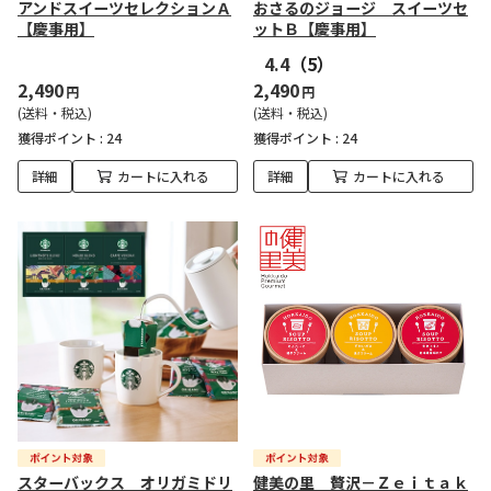
アンドスイーツセレクションＡ
おさるのジョージ スイーツセ
【慶事用】
ットＢ【慶事用】
4.4
（5）
2,490
2,490
円
円
(送料・税込)
(送料・税込)
獲得ポイント :
24
獲得ポイント :
24
詳細
カートに入れる
詳細
カートに入れる
スターバックス オリガミドリ
健美の里 贅沢－Ｚｅｉｔａｋ