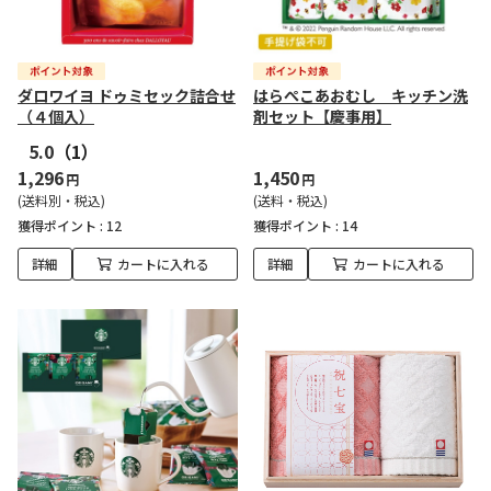
ダロワイヨ ドゥミセック詰合せ
はらぺこあおむし キッチン洗
（４個入）
剤セット【慶事用】
5.0
（1）
1,296
1,450
円
円
(送料別・税込)
(送料・税込)
獲得ポイント :
12
獲得ポイント :
14
詳細
カートに入れる
詳細
カートに入れる