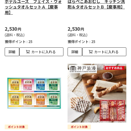
ホテルユーズ フェイス・ウォ
はらぺこあおむし キッチン洗
ッシュタオルセットＡ【慶事
剤＆タオルセットＢ【慶事用】
用】
2,530
2,530
円
円
(送料・税込)
(送料・税込)
獲得ポイント :
25
獲得ポイント :
25
詳細
カートに入れる
詳細
カートに入れる