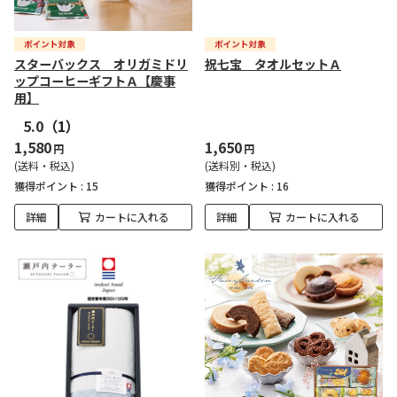
スターバックス オリガミドリ
祝七宝 タオルセットＡ
ップコーヒーギフトＡ【慶事
用】
5.0
（1）
1,580
1,650
円
円
(送料・税込)
(送料別・税込)
獲得ポイント :
15
獲得ポイント :
16
詳細
カートに入れる
詳細
カートに入れる