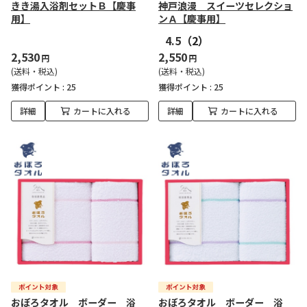
きき湯入浴剤セットＢ【慶事
神戸浪漫 スイーツセレクショ
用】
ンＡ【慶事用】
4.5
（2）
2,530
2,550
円
円
(送料・税込)
(送料・税込)
獲得ポイント :
25
獲得ポイント :
25
詳細
カートに入れる
詳細
カートに入れる
おぼろタオル ボーダー 浴
おぼろタオル ボーダー 浴