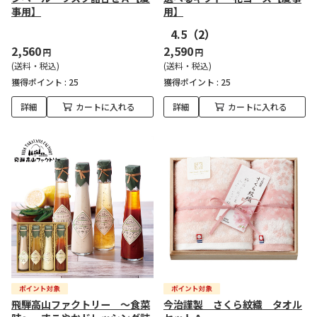
事用】
用】
4.5
（2）
2,560
2,590
円
円
(送料・税込)
(送料・税込)
獲得ポイント :
25
獲得ポイント :
25
詳細
カートに入れる
詳細
カートに入れる
飛騨高山ファクトリー ～食菜
今治謹製 さくら紋織 タオル