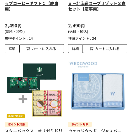
ップコーヒーギフトＣ【慶事
ｕ－北海道スープリゾット３食
用】
セット【慶事用】
2,490
2,490
円
円
(送料・税込)
(送料・税込)
獲得ポイント :
24
獲得ポイント :
24
詳細
カートに入れる
詳細
カートに入れる
スターバックス オリガミドリ
ウェッジウッド ジャスパー