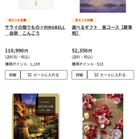
サライの贈りもの×RINGBELL
選べるギフト 星コース【慶事
金剛 こんごう
用】
110,990
52,350
円
円
(送料別・税込)
(送料・税込)
獲得ポイント :
1,109
獲得ポイント :
523
詳細
カートに入れる
詳細
カートに入れる