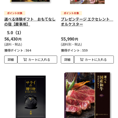
選べる体験ギフト おもてなし
プレゼンテージ エクセレント
の宿【慶事用】
オルケスター
5.0
（1）
56,430
55,990
円
円
(送料・税込)
(送料別・税込)
獲得ポイント :
564
獲得ポイント :
559
詳細
カートに入れる
詳細
カートに入れる