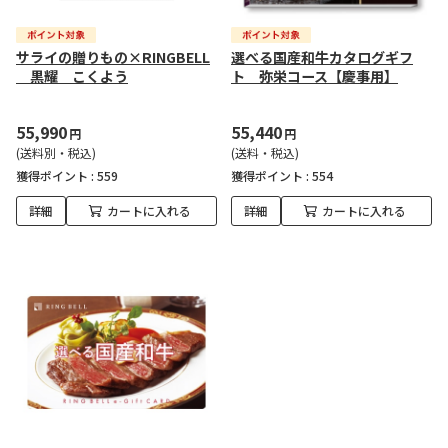
サライの贈りもの×RINGBELL
選べる国産和牛カタログギフ
黒耀 こくよう
ト 弥栄コース【慶事用】
55,990
55,440
円
円
(送料別・税込)
(送料・税込)
獲得ポイント :
559
獲得ポイント :
554
詳細
カートに入れる
詳細
カートに入れる