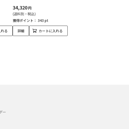
34,320
円
(送料別・税込)
獲得ポイント：
343 pt
入れる
詳細
カートに入れる
デー