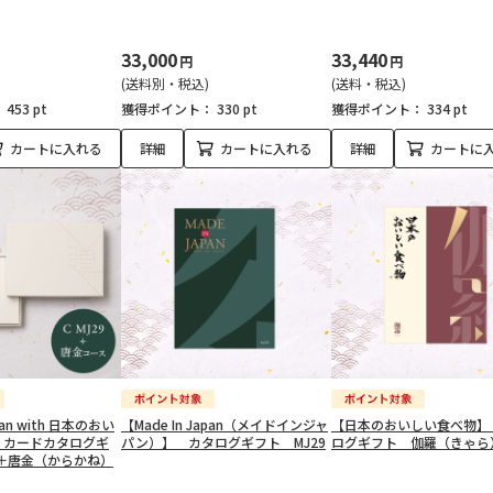
33,000
33,440
円
円
(送料別・税込)
(送料・税込)
：
453 pt
獲得ポイント：
330 pt
獲得ポイント：
334 pt
カートに入れる
詳細
カートに入れる
詳細
カートに
apan with 日本のおい
【Made In Japan（メイドインジャ
【日本のおいしい食べ物】
 カードカタログギ
パン）】 カタログギフト MJ29
ログギフト 伽羅（きゃら
29＋唐金（からかね）