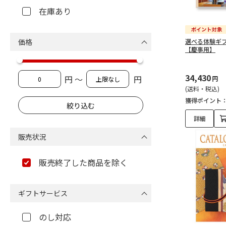
在庫あり
価格
選べる体験ギ
【慶事用】
34,430
円 ～
円
円
(送料・税込)
獲得ポイント
詳細
販売状況
販売終了した商品を除く
ギフトサービス
のし対応