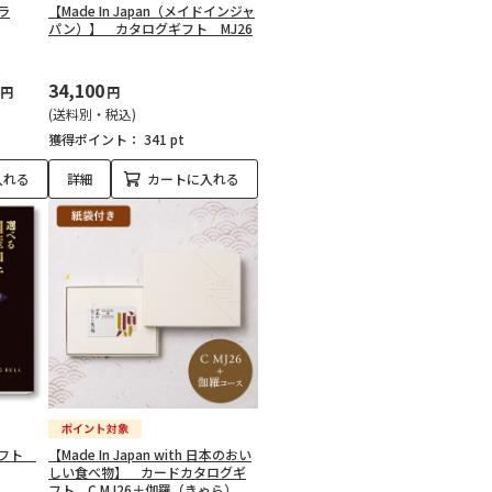
ラ
【Made In Japan（メイドインジャ
パン）】 カタログギフト MJ26
34,100
円
円
(送料別・税込)
獲得ポイント：
341 pt
入れる
詳細
カートに入れる
ギフト
【Made In Japan with 日本のおい
しい食べ物】 カードカタログギ
フト C MJ26＋伽羅（きゃら）