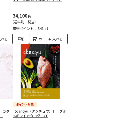
34,100
円
(送料別・税込)
獲得ポイント：
341 pt
入れる
詳細
カートに入れる
 カタ
【dancyu（ダンチュウ）】 グル
）
メギフトカタログ CE