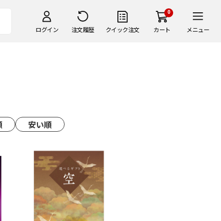
0
ログイン
注文履歴
クイック注文
カート
メニュー
順
安い順