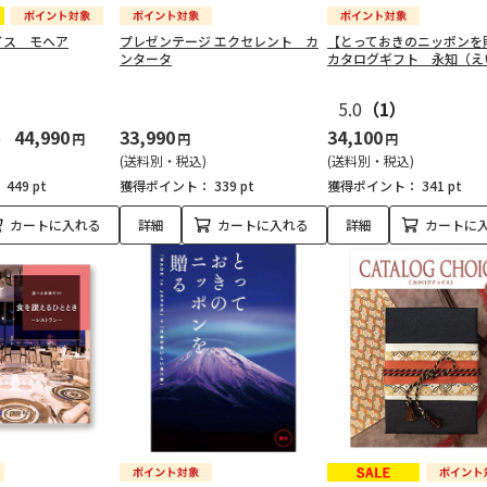
イス モヘア
プレゼンテージ エクセレント カ
【とっておきのニッポン
ンタータ
カタログギフト 永知（え
5.0
（1）
44,990
33,990
34,100
円
円
円
(送料別・税込)
(送料別・税込)
：
449 pt
獲得ポイント：
339 pt
獲得ポイント：
341 pt
カートに入れる
詳細
カートに入れる
詳細
カートに