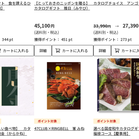
フト 食を讃えるひ
【とっておきのニッポンを贈る】
カタログチョイス アンゴ
用】
カタログギフト 雅日（みやび）
45,100
27,390
33,990
円
円
(送料別・税込)
(送料別・税込)
：
344 pt
獲得ポイント：
451 pt
獲得ポイント：
273 pt
カートに入れる
詳細
カートに入れる
詳細
カートに
しい食べ物】 カタ
47CLUB×RINGBELL 峯 みね
選べる国産和牛カタログ
唐金（からかね）
福禄コース【慶事用】