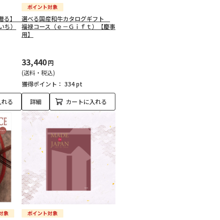
を贈る】
選べる国産和牛カタログギフト
いち）
福禄コース（ｅ－Ｇｉｆｔ）【慶事
用】
33,440
円
(送料・税込)
獲得ポイント：
334 pt
入れる
詳細
カートに入れる