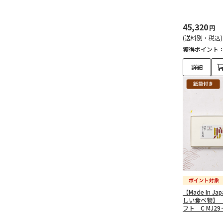
45,320
円
(送料別・税込)
獲得ポイント
詳細
【Made In J
しい食べ物】
フト C MJ