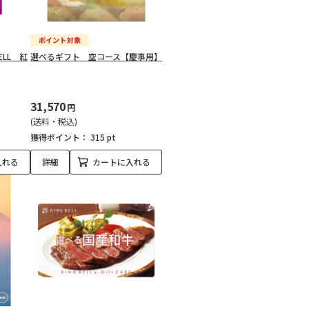
ELL 紅
選べるギフト 空コース【慶事用】
31,570
円
(送料・税込)
獲得ポイント：
315 pt
入れる
詳細
カートに入れる