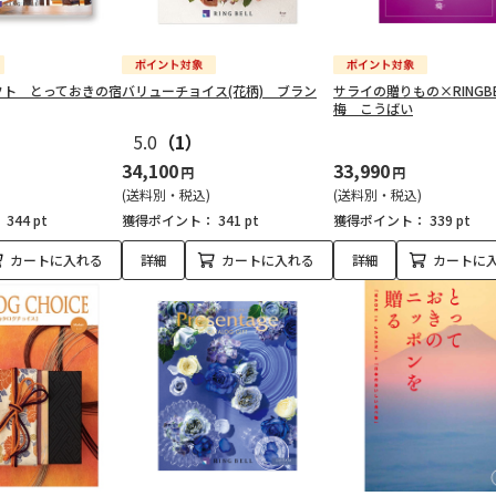
フト とっておきの宿
バリューチョイス(花柄) ブラン
サライの贈りもの×RINGB
梅 こうばい
5.0
（1）
34,100
33,990
円
円
(送料別・税込)
(送料別・税込)
：
344 pt
獲得ポイント：
341 pt
獲得ポイント：
339 pt
カートに入れる
詳細
カートに入れる
詳細
カートに