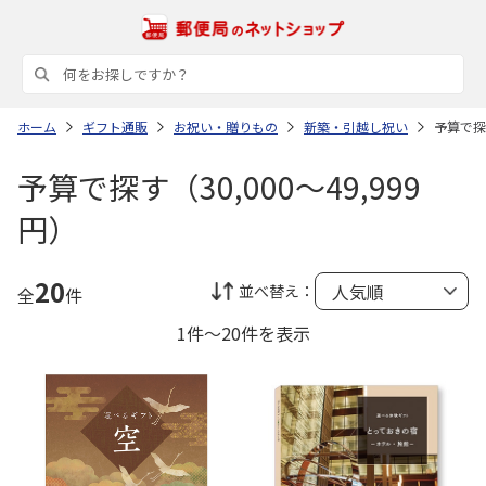
ホーム
ギフト通販
お祝い・贈りもの
新築・引越し祝い
予算で探す
予算で探す（30,000～49,999
円）
20
並べ替え：
全
件
1件～20件を表示