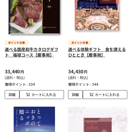
選べる国産和牛カタログギフ
選べる体験ギフト 食を讃える
ト 福禄コース【慶事用】
ひととき【慶事用】
33,440
34,430
円
円
(送料・税込)
(送料・税込)
獲得ポイント :
334
獲得ポイント :
344
詳細
カートに入れる
詳細
カートに入れる