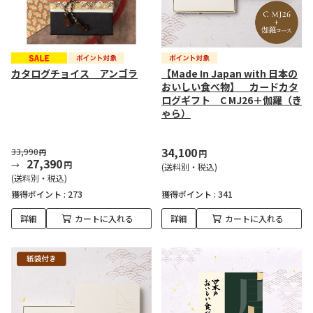
カタログチョイス アンゴラ
【Made In Japan with 日本の
おいしい食べ物】 カードカタ
ログギフト C MJ26＋伽羅（き
ゃら）
34,100
33,990
円
円
27,390
円
(送料別・税込)
(送料別・税込)
獲得ポイント :
273
獲得ポイント :
341
詳細
カートに入れる
詳細
カートに入れる