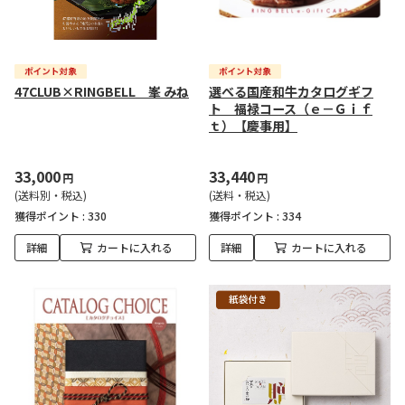
47CLUB×RINGBELL 峯 みね
選べる国産和牛カタログギフ
ト 福禄コース（ｅ－Ｇｉｆ
ｔ）【慶事用】
33,000
33,440
円
円
(送料別・税込)
(送料・税込)
獲得ポイント :
330
獲得ポイント :
334
詳細
カートに入れる
詳細
カートに入れる