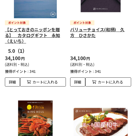
【とっておきのニッポンを贈
バリューチョイス(和柄) 久
る】 カタログギフト 永知
方 ひさかた
（えいち）
5.0
（1）
34,100
34,100
円
円
(送料別・税込)
(送料別・税込)
獲得ポイント :
341
獲得ポイント :
341
詳細
カートに入れる
詳細
カートに入れる