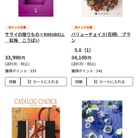
サライの贈りもの×RINGBELL
バリューチョイス(花柄) ブラ
紅梅 こうばい
ン
5.0
（1）
33,990
34,100
円
円
(送料別・税込)
(送料別・税込)
獲得ポイント :
339
獲得ポイント :
341
詳細
カートに入れる
詳細
カートに入れる